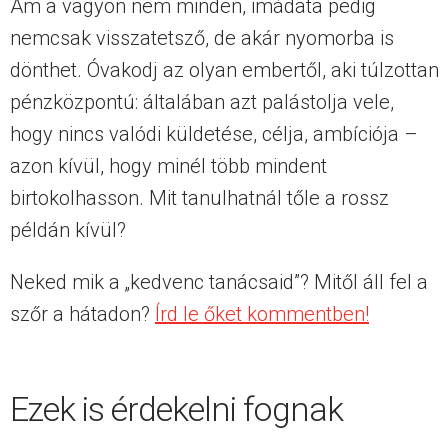
Ám a vagyon nem minden, imádata pedig
nemcsak visszatetsző, de akár nyomorba is
dönthet. Óvakodj az olyan embertől, aki túlzottan
pénzközpontú: általában azt palástolja vele,
hogy nincs valódi küldetése, célja, ambíciója –
azon kívül, hogy minél több mindent
birtokolhasson. Mit tanulhatnál tőle a rossz
példán kívül?
Neked mik a „kedvenc tanácsaid”? Mitől áll fel a
szőr a hátadon?
Írd le őket kommentben!
Ezek is érdekelni fognak