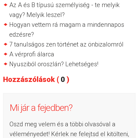
Az A és B típusú személyiség - te melyik
vagy? Melyik leszel?
Hogyan vettem rá magam a mindennapos
edzésre?
7 tanulságos zen történet az önbizalomról
A vérprofi álarca
Nyusziból oroszlán? Lehetséges!
Hozzászólások (
0
)
Mi jár a fejedben?
Oszd meg velem és a többi olvasóval a
véleményedet! Kérlek ne felejtsd el kitölteni,