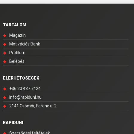
TARTALOM
◆
Magazin
◆
Motivációs Bank
◆
Profilom
◆
Belépés
ELÉRHETŐSÉGEK
◆
+36 20 437 7424
◆
info@rapiduni.hu
◆
2141 Csömör, Ferenc u. 2.
RAPIDUNI
◆
Szerződési feltételek