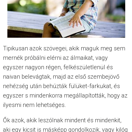
Tipikusan azok szövegei, akik maguk meg sem
mernék próbálni elérni az álmaikat, vagy
egyszer nagyon régen, felkészületlenül és
naivan belevágtak, majd az első szembejövő
nehézség után behúzták fülüket-farkukat, és
egyszer s mindenkorra megállapították, hogy az
ilyesmi nem lehetséges.
Ők azok, akik leszólnak mindent és mindenkit,
aki egy kicsit is másképp gondolkozik, vagy kilóg