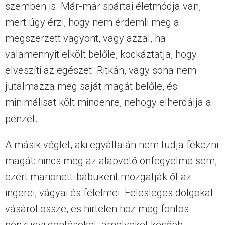
szemben is. Már-már spártai életmódja van,
mert úgy érzi, hogy nem érdemli meg a
megszerzett vagyont, vagy azzal, ha
valamennyit elkölt belőle, kockáztatja, hogy
elveszíti az egészet. Ritkán, vagy soha nem
jutalmazza meg saját magát belőle, és
minimálisat költ mindenre, nehogy elherdálja a
pénzét.
A másik véglet, aki egyáltalán nem tudja fékezni
magát: nincs meg az alapvető önfegyelme sem,
ezért marionett-bábuként mozgatják őt az
ingerei, vágyai és félelmei. Felesleges dolgokat
vásárol össze, és hirtelen hoz meg fontos
pénzügyi döntéseket, amelyeket később