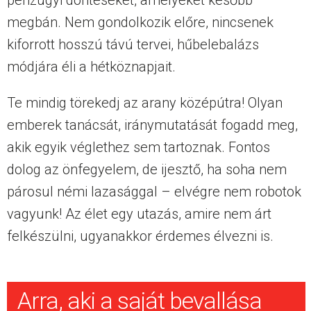
megbán. Nem gondolkozik előre, nincsenek
kiforrott hosszú távú tervei, hűbelebalázs
módjára éli a hétköznapjait.
Te mindig törekedj az arany középútra! Olyan
emberek tanácsát, iránymutatását fogadd meg,
akik egyik véglethez sem tartoznak. Fontos
dolog az önfegyelem, de ijesztő, ha soha nem
párosul némi lazasággal – elvégre nem robotok
vagyunk! Az élet egy utazás, amire nem árt
felkészülni, ugyanakkor érdemes élvezni is.
Arra, aki a saját bevallása