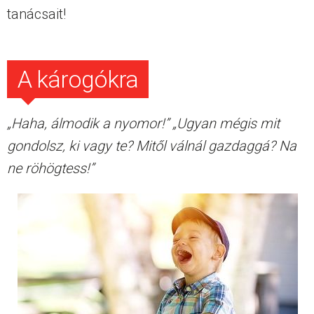
tanácsait!
A károgókra
„Haha, álmodik a nyomor!”
„Ugyan mégis mit
gondolsz, ki vagy te? Mitől válnál gazdaggá? Na
ne röhögtess!”