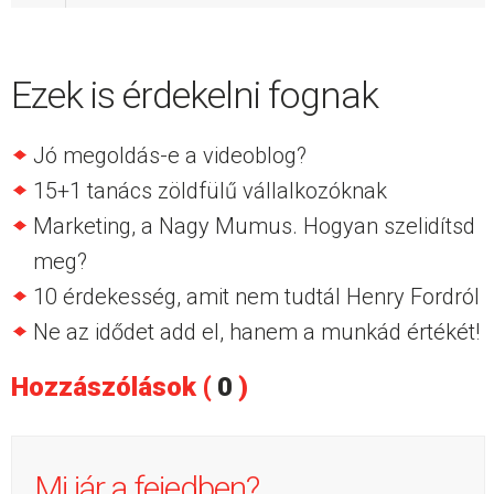
Ezek is érdekelni fognak
Jó megoldás-e a videoblog?
15+1 tanács zöldfülű vállalkozóknak
Marketing, a Nagy Mumus. Hogyan szelidítsd
meg?
10 érdekesség, amit nem tudtál Henry Fordról
Ne az idődet add el, hanem a munkád értékét!
Hozzászólások (
0
)
Mi jár a fejedben?