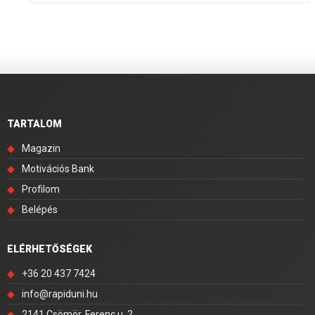
TARTALOM
◆
Magazin
◆
Motivációs Bank
◆
Profilom
◆
Belépés
ELÉRHETŐSÉGEK
◆
+36 20 437 7424
◆
info@rapiduni.hu
◆
2141 Csömör, Ferenc u. 2.