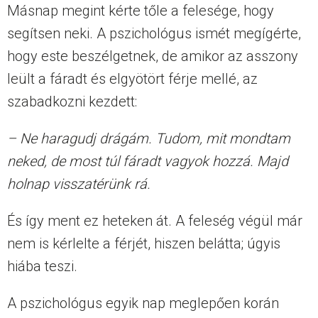
Másnap megint kérte tőle a felesége, hogy
segítsen neki. A pszichológus ismét megígérte,
hogy este beszélgetnek, de amikor az asszony
leült a fáradt és elgyötört férje mellé, az
szabadkozni kezdett:
– Ne haragudj drágám. Tudom, mit mondtam
neked, de most túl fáradt vagyok hozzá. Majd
holnap visszatérünk rá.
És így ment ez heteken át. A feleség végül már
nem is kérlelte a férjét, hiszen belátta; úgyis
hiába teszi.
A pszichológus egyik nap meglepően korán