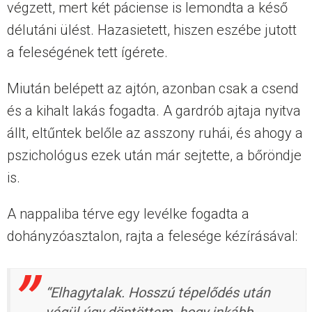
végzett, mert két páciense is lemondta a késő
délutáni ülést. Hazasietett, hiszen eszébe jutott
a feleségének tett ígérete.
Miután belépett az ajtón, azonban csak a csend
és a kihalt lakás fogadta. A gardrób ajtaja nyitva
állt, eltűntek belőle az asszony ruhái, és ahogy a
pszichológus ezek után már sejtette, a bőröndje
is.
A nappaliba térve egy levélke fogadta a
dohányzóasztalon, rajta a felesége kézírásával:
“Elhagytalak. Hosszú tépelődés után
végül úgy döntöttem, hogy inkább