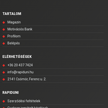
TARTALOM
◆
Magazin
◆
Motivációs Bank
◆
Profilom
◆
Belépés
ELÉRHETŐSÉGEK
◆
+36 20 437 7424
◆
info@rapiduni.hu
◆
2141 Csömör, Ferenc u. 2.
RAPIDUNI
◆
Szerződési feltételek