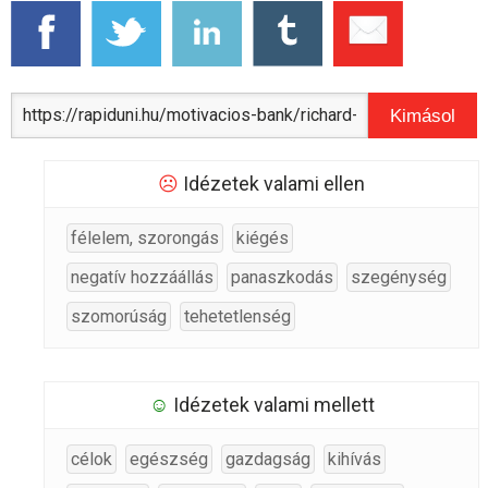
Kimásol
☹
Idézetek valami ellen
félelem, szorongás
kiégés
negatív hozzáállás
panaszkodás
szegénység
szomorúság
tehetetlenség
☺
Idézetek valami mellett
célok
egészség
gazdagság
kihívás