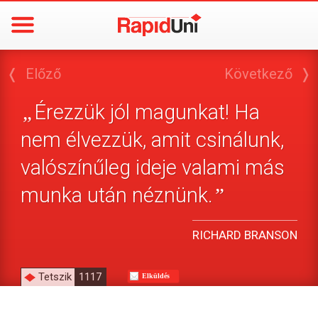
❬
Előző
Következő
❭
Érezzük jól magunkat! Ha
„
nem élvezzük, amit csinálunk,
valószínűleg ideje valami más
munka után néznünk.
”
RICHARD BRANSON
Tetszik
1117
Elküldés