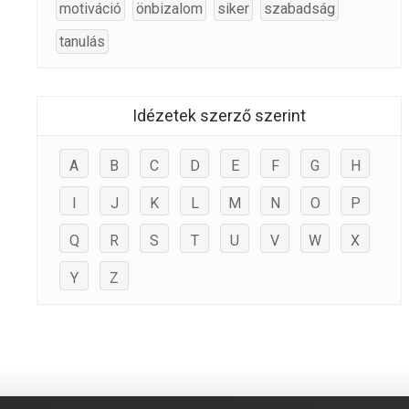
motiváció
önbizalom
siker
szabadság
tanulás
Idézetek szerző szerint
A
B
C
D
E
F
G
H
I
J
K
L
M
N
O
P
Q
R
S
T
U
V
W
X
Y
Z