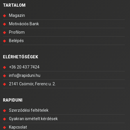
TARTALOM
◆
Magazin
◆
Motivációs Bank
◆
Profilom
◆
Belépés
ELÉRHETŐSÉGEK
◆
+36 20 437 7424
◆
info@rapiduni.hu
◆
2141 Csömör, Ferenc u. 2.
RAPIDUNI
◆
Szerződési feltételek
◆
Gyakran ismételt kérdések
◆
Kapcsolat