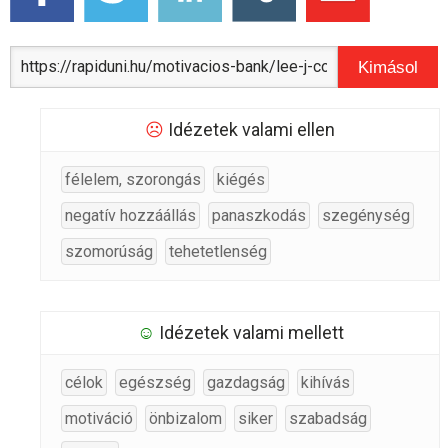
Kimásol
☹
Idézetek valami ellen
félelem, szorongás
kiégés
negatív hozzáállás
panaszkodás
szegénység
szomorúság
tehetetlenség
☺
Idézetek valami mellett
célok
egészség
gazdagság
kihívás
motiváció
önbizalom
siker
szabadság