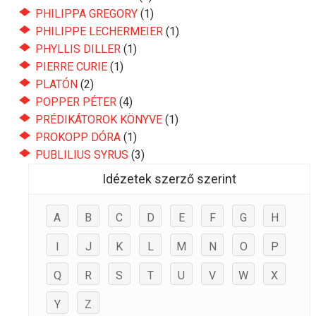
PHILIPPA GREGORY
(1)
PHILIPPE LECHERMEIER
(1)
PHYLLIS DILLER
(1)
PIERRE CURIE
(1)
PLATÓN
(2)
POPPER PÉTER
(4)
PRÉDIKÁTOROK KÖNYVE
(1)
PROKOPP DÓRA
(1)
PUBLILIUS SYRUS
(3)
Idézetek szerző szerint
A
B
C
D
E
F
G
H
I
J
K
L
M
N
O
P
Q
R
S
T
U
V
W
X
Y
Z