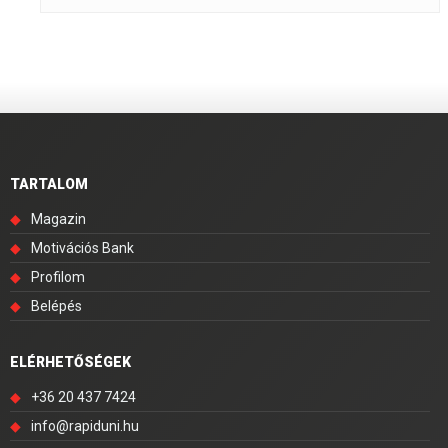
TARTALOM
◆
Magazin
◆
Motivációs Bank
◆
Profilom
◆
Belépés
ELÉRHETŐSÉGEK
◆
+36 20 437 7424
◆
info@rapiduni.hu