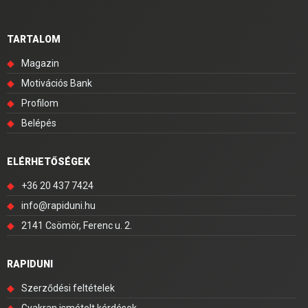
TARTALOM
◆
Magazin
◆
Motivációs Bank
◆
Profilom
◆
Belépés
ELÉRHETŐSÉGEK
◆
+36 20 437 7424
◆
info@rapiduni.hu
◆
2141 Csömör, Ferenc u. 2.
RAPIDUNI
◆
Szerződési feltételek