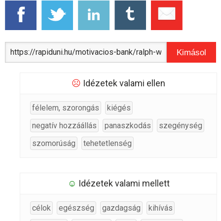
Kimásol
☹
Idézetek valami ellen
félelem, szorongás
kiégés
negatív hozzáállás
panaszkodás
szegénység
szomorúság
tehetetlenség
☺
Idézetek valami mellett
célok
egészség
gazdagság
kihívás