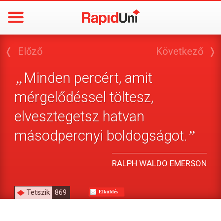
❬
Előző
Következő
❭
Minden percért, amit
„
mérgelődéssel töltesz,
elvesztegetsz hatvan
másodpercnyi boldogságot.
”
RALPH WALDO EMERSON
Tetszik
869
Elküldés