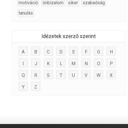
motiváció
önbizalom
siker
szabadság
tanulás
Idézetek szerző szerint
A
B
C
D
E
F
G
H
I
J
K
L
M
N
O
P
Q
R
S
T
U
V
W
X
Y
Z