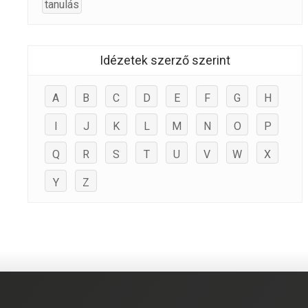
tanulás
Idézetek szerző szerint
A
B
C
D
E
F
G
H
I
J
K
L
M
N
O
P
Q
R
S
T
U
V
W
X
Y
Z