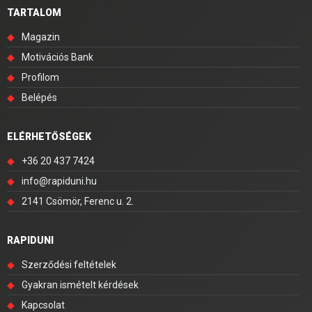
TARTALOM
◆
Magazin
◆
Motivációs Bank
◆
Profilom
◆
Belépés
ELÉRHETŐSÉGEK
◆
+36 20 437 7424
◆
info@rapiduni.hu
◆
2141 Csömör, Ferenc u. 2.
RAPIDUNI
◆
Szerződési feltételek
◆
Gyakran ismételt kérdések
◆
Kapcsolat