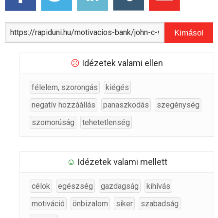
Kimásol
☹
Idézetek valami ellen
félelem, szorongás
kiégés
negatív hozzáállás
panaszkodás
szegénység
szomorúság
tehetetlenség
☺
Idézetek valami mellett
célok
egészség
gazdagság
kihívás
motiváció
önbizalom
siker
szabadság