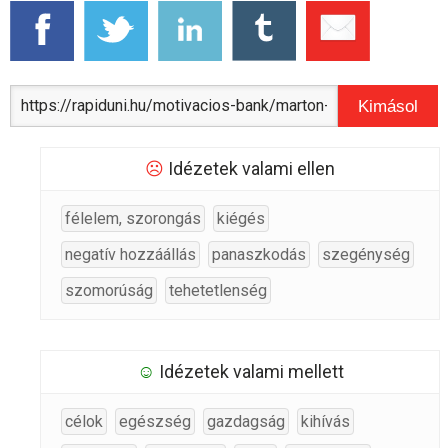
Kimásol
☹
Idézetek valami ellen
félelem, szorongás
kiégés
negatív hozzáállás
panaszkodás
szegénység
szomorúság
tehetetlenség
☺
Idézetek valami mellett
célok
egészség
gazdagság
kihívás