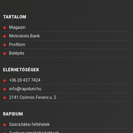
TARTALOM
◆
Magazin
◆
Motivációs Bank
◆
Profilom
◆
Belépés
ELÉRHETŐSÉGEK
◆
+36 20 437 7424
◆
info@rapiduni.hu
◆
2141 Csömör, Ferenc u. 2.
RAPIDUNI
◆
Szerződési feltételek