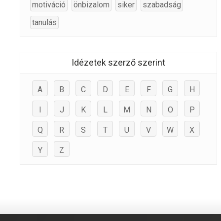
motiváció
önbizalom
siker
szabadság
tanulás
Idézetek szerző szerint
A
B
C
D
E
F
G
H
I
J
K
L
M
N
O
P
Q
R
S
T
U
V
W
X
Y
Z