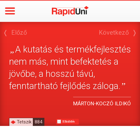
❬
Előző
Következő
❭
A kutatás és termékfejlesztés
„
nem más, mint befektetés a
jövőbe, a hosszú távú,
fenntartható fejlődés záloga.
”
MÁRTON-KOCZÓ ILDIKÓ
Tetszik
884
Elküldés