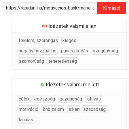
Kimásol
☹
Idézetek valami ellen
félelem, szorongás
kiégés
negatív hozzáállás
panaszkodás
szegénység
szomorúság
tehetetlenség
☺
Idézetek valami mellett
célok
egészség
gazdagság
kihívás
motiváció
önbizalom
siker
szabadság
tanulás