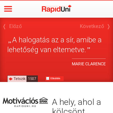
❬
Előző
Következő
❭
A halogatás az a sír, amibe a
„
lehetőség van eltemetve.
”
MARIE CLARENCE
Tetszik
1507
Elküldés
A hely, ahol a
kölcsönt