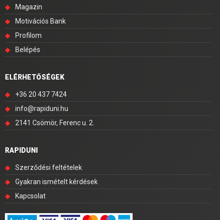
◆
Magazin
◆
Motivációs Bank
◆
Profilom
◆
Belépés
ELÉRHETŐSÉGEK
◆
+36 20 437 7424
◆
info@rapiduni.hu
◆
2141 Csömör, Ferenc u. 2.
RAPIDUNI
◆
Szerződési feltételek
◆
Gyakran ismételt kérdések
◆
Kapcsolat