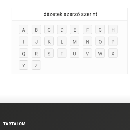
Idézetek szerző szerint
A
B
C
D
E
F
G
H
I
J
K
L
M
N
O
P
Q
R
S
T
U
V
W
X
Y
Z
TARTALOM