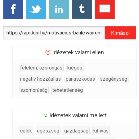
Kimásol
☹
Idézetek valami ellen
félelem, szorongás
kiégés
negatív hozzáállás
panaszkodás
szegénység
szomorúság
tehetetlenség
☺
Idézetek valami mellett
célok
egészség
gazdagság
kihívás