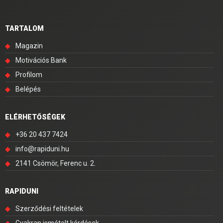
TARTALOM
◆
Magazin
◆
Motivációs Bank
◆
Profilom
◆
Belépés
ELÉRHETŐSÉGEK
◆
+36 20 437 7424
◆
info@rapiduni.hu
◆
2141 Csömör, Ferenc u. 2.
RAPIDUNI
◆
Szerződési feltételek