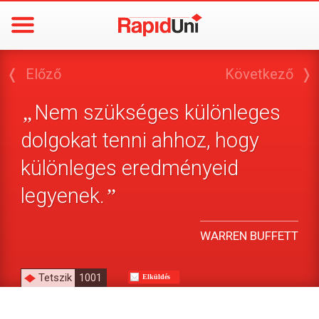
❬
Előző
Következő
❭
Nem szükséges különleges
„
dolgokat tenni ahhoz, hogy
különleges eredményeid
legyenek.
”
WARREN BUFFETT
Tetszik
1001
Elküldés