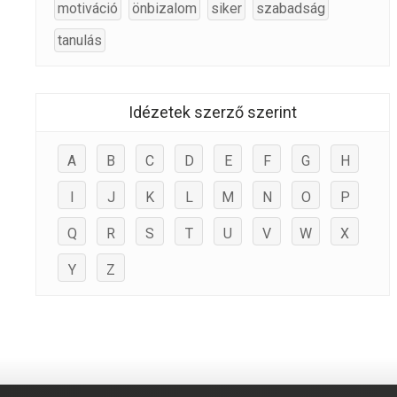
motiváció
önbizalom
siker
szabadság
tanulás
Idézetek szerző szerint
A
B
C
D
E
F
G
H
I
J
K
L
M
N
O
P
Q
R
S
T
U
V
W
X
Y
Z