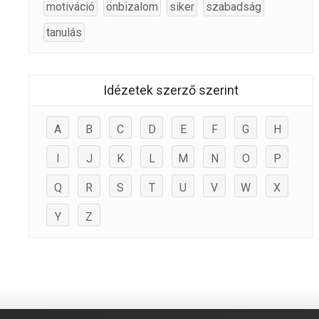
motiváció
önbizalom
siker
szabadság
tanulás
Idézetek szerző szerint
A
B
C
D
E
F
G
H
I
J
K
L
M
N
O
P
Q
R
S
T
U
V
W
X
Y
Z