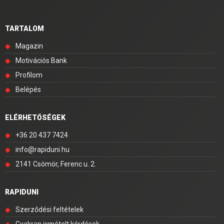
TARTALOM
◆
Magazin
◆
Motivációs Bank
◆
Profilom
◆
Belépés
ELÉRHETŐSÉGEK
◆
+36 20 437 7424
◆
info@rapiduni.hu
◆
2141 Csömör, Ferenc u. 2.
RAPIDUNI
◆
Szerződési feltételek