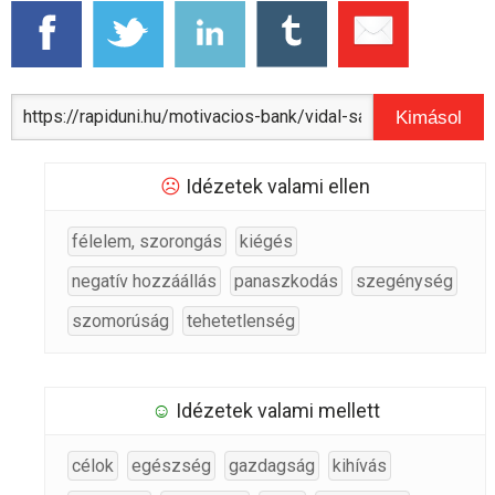
Kimásol
☹
Idézetek valami ellen
félelem, szorongás
kiégés
negatív hozzáállás
panaszkodás
szegénység
szomorúság
tehetetlenség
☺
Idézetek valami mellett
célok
egészség
gazdagság
kihívás