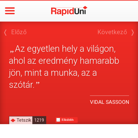
❬
Előző
Következő
❭
Az egyetlen hely a világon,
„
ahol az eredmény hamarabb
jön, mint a munka, az a
szótár.
”
VIDAL SASSOON
Tetszik
1219
Elküldés