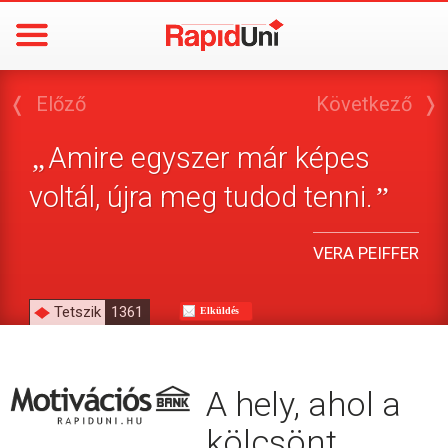
❬
Előző
Következő
❭
Amire egyszer már képes
„
voltál, újra meg tudod tenni.
”
VERA PEIFFER
Tetszik
1361
Elküldés
A hely, ahol a
kölcsönt