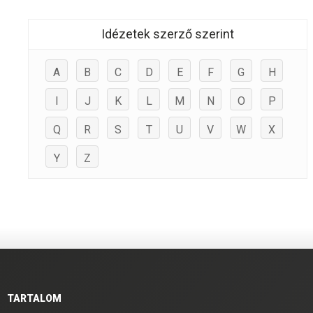
Idézetek szerző szerint
A
B
C
D
E
F
G
H
I
J
K
L
M
N
O
P
Q
R
S
T
U
V
W
X
Y
Z
TARTALOM