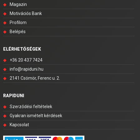
◆
Magazin
◆
Motivációs Bank
◆
Profilom
◆
Belépés
ELÉRHETŐSÉGEK
◆
+36 20 437 7424
◆
info@rapiduni.hu
◆
2141 Csömör, Ferenc u. 2.
RAPIDUNI
◆
Szerződési feltételek
◆
Gyakran ismételt kérdések
◆
Kapcsolat