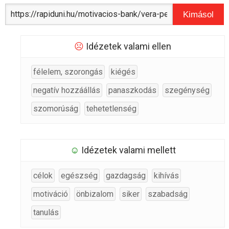
Kimásol
☹
Idézetek valami ellen
félelem, szorongás
kiégés
negatív hozzáállás
panaszkodás
szegénység
szomorúság
tehetetlenség
☺
Idézetek valami mellett
célok
egészség
gazdagság
kihívás
motiváció
önbizalom
siker
szabadság
tanulás