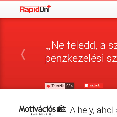
Ne feledd, a s
„
❬
pénzkezelési s
Tetszik
984
Elküldés
A hely, aho