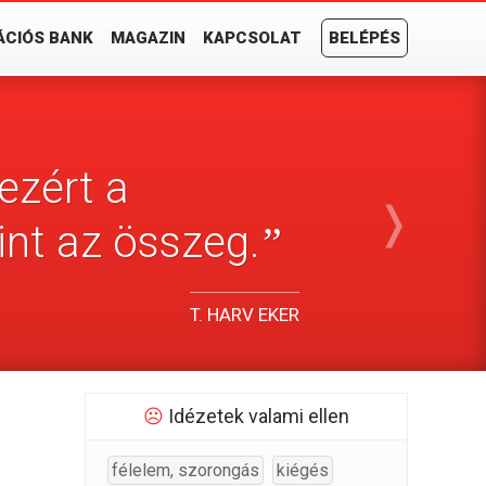
ÁCIÓS BANK
MAGAZIN
KAPCSOLAT
BELÉPÉS
ezért a
❭
nt az összeg.
”
T. HARV EKER
☹
Idézetek valami ellen
félelem, szorongás
kiégés