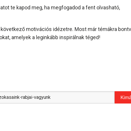
amatot te kapod meg, ha megfogadod a fent olvasható,
és következő motivációs idézetre. Most már témákra bont
kat, amelyek a leginkább inspirálnak téged!
Kimá