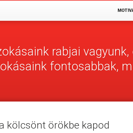
MOTIV
zokásaink rabjai vagyunk, 
zokásaink fontosabbak, mi
l a kölcsönt örökbe kapod