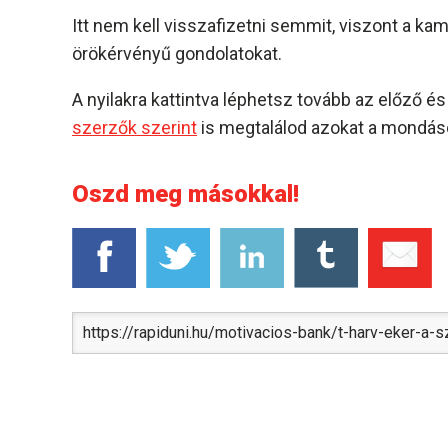
Itt nem kell visszafizetni semmit, viszont a k
örökérvényű gondolatokat.
A nyilakra kattintva léphetsz tovább az előző 
szerzők szerint
is megtalálod azokat a mondáso
Oszd meg másokkal!