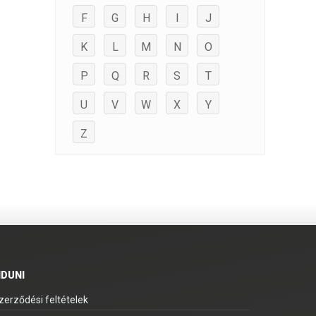
F
G
H
I
J
K
L
M
N
O
P
Q
R
S
T
U
V
W
X
Y
Z
IDUNI
zerződési feltételek