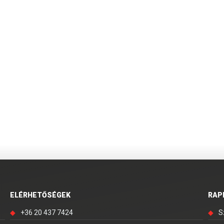
ELÉRHETŐSÉGEK
RAP
◆
+36 20 437 7424
◆
S