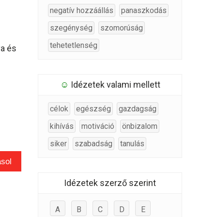
negatív hozzáállás
panaszkodás
szegénység
szomorúság
tehetetlenség
va és
☺
Idézetek valami mellett
célok
egészség
gazdagság
kihívás
motiváció
önbizalom
siker
szabadság
tanulás
sol
Idézetek szerző szerint
A
B
C
D
E