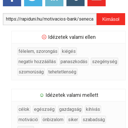
Kimásol
☹
Idézetek valami ellen
félelem, szorongás
kiégés
negatív hozzáállás
panaszkodás
szegénység
szomorúság
tehetetlenség
☺
Idézetek valami mellett
célok
egészség
gazdagság
kihívás
motiváció
önbizalom
siker
szabadság