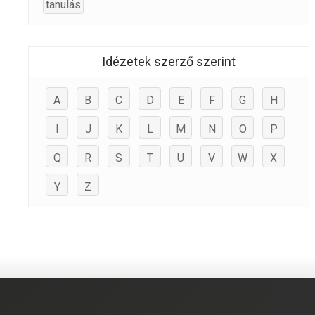
tanulás
Idézetek szerző szerint
A
B
C
D
E
F
G
H
I
J
K
L
M
N
O
P
Q
R
S
T
U
V
W
X
Y
Z