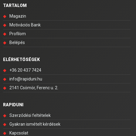
TARTALOM
◆
Magazin
◆
Motivációs Bank
◆
Profilom
◆
Belépés
ELÉRHETŐSÉGEK
◆
+36 20 437 7424
◆
info@rapiduni.hu
◆
2141 Csömör, Ferenc u. 2.
RAPIDUNI
◆
Szerződési feltételek
◆
Gyakran ismételt kérdések
◆
Kapcsolat