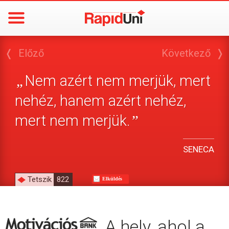
❬
Előző
Következő
❭
Nem azért nem merjük, mert
„
nehéz, hanem azért nehéz,
mert nem merjük.
”
SENECA
Tetszik
822
Elküldés
A hely, ahol a