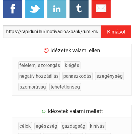
Kimásol
☹
Idézetek valami ellen
félelem, szorongás
kiégés
negatív hozzáállás
panaszkodás
szegénység
szomorúság
tehetetlenség
☺
Idézetek valami mellett
célok
egészség
gazdagság
kihívás