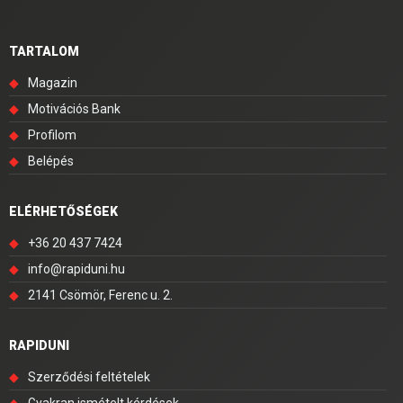
TARTALOM
◆
Magazin
◆
Motivációs Bank
◆
Profilom
◆
Belépés
ELÉRHETŐSÉGEK
◆
+36 20 437 7424
◆
info@rapiduni.hu
◆
2141 Csömör, Ferenc u. 2.
RAPIDUNI
◆
Szerződési feltételek