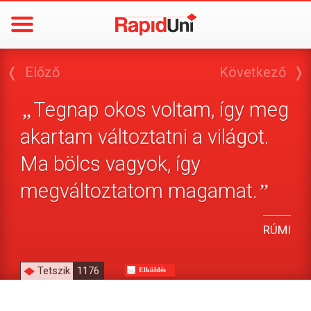
❬
Előző
Következő
❭
Tegnap okos voltam, így meg
„
akartam változtatni a világot.
Ma bölcs vagyok, így
megváltoztatom magamat.
”
RÚMI
Tetszik
1176
Elküldés