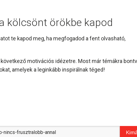
l a kölcsönt örökbe kapod
amatot te kapod meg, ha megfogadod a fent olvasható,
és következő motivációs idézetre. Most már témákra bont
kat, amelyek a leginkább inspirálnak téged!
Kimá