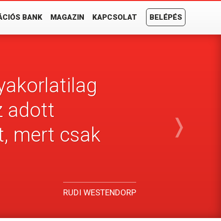
ÁCIÓS BANK
MAGAZIN
KAPCSOLAT
BELÉPÉS
yakorlatilag
z adott
❭
t, mert csak
RUDI WESTENDORP