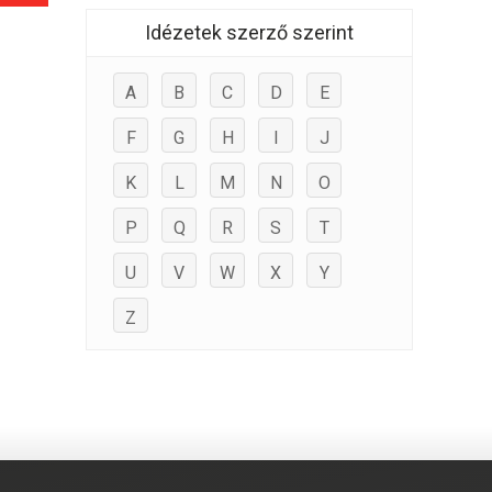
Idézetek szerző szerint
A
B
C
D
E
F
G
H
I
J
K
L
M
N
O
P
Q
R
S
T
U
V
W
X
Y
Z