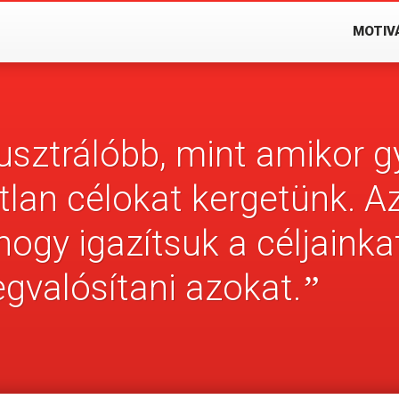
MOTIV
usztrálóbb, mint amikor g
lan célokat kergetünk. A
hogy igazítsuk a céljainka
gvalósítani azokat.
”