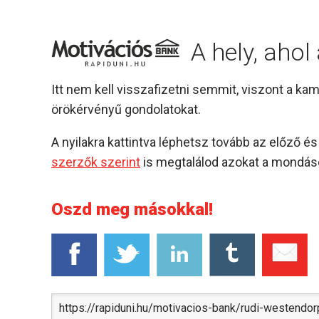
A hely, aho
Itt nem kell visszafizetni semmit, viszont a k
örökérvényű gondolatokat.
A nyilakra kattintva léphetsz tovább az előző 
szerzők szerint
is megtalálod azokat a mondáso
Oszd meg másokkal!