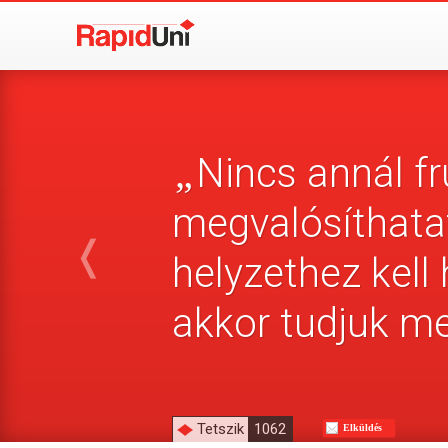
Nincs annál fr
„
megvalósíthatat
❬
helyzethez kell 
akkor tudjuk me
Tetszik
1062
Elküldés