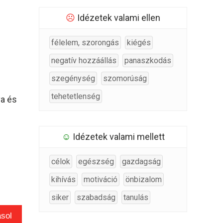
☹
Idézetek valami ellen
félelem, szorongás
kiégés
negatív hozzáállás
panaszkodás
szegénység
szomorúság
tehetetlenség
va és
☺
Idézetek valami mellett
célok
egészség
gazdagság
kihívás
motiváció
önbizalom
siker
szabadság
tanulás
sol