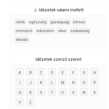
☺
Idézetek valami mellett
célok
egészség
gazdagság
kihívás
motiváció
önbizalom
siker
szabadság
tanulás
Idézetek szerző szerint
A
B
C
D
E
F
G
H
I
J
K
L
M
N
O
P
Q
R
S
T
U
V
W
X
Y
Z