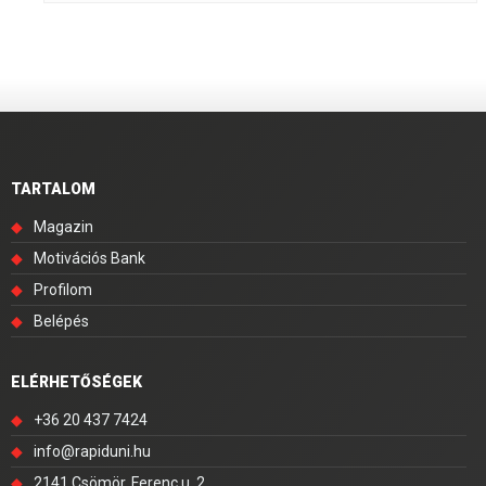
TARTALOM
◆
Magazin
◆
Motivációs Bank
◆
Profilom
◆
Belépés
ELÉRHETŐSÉGEK
◆
+36 20 437 7424
◆
info@rapiduni.hu
◆
2141 Csömör, Ferenc u. 2.