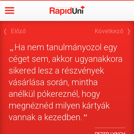
❬
Előző
Következő
❭
Ha nem tanulmányozol egy
„
céget sem, akkor ugyanakkora
sikered lesz a részvények
vásárlása során, mintha
anélkül pókereznél, hogy
megnéznéd milyen kártyák
vannak a kezedben.
”