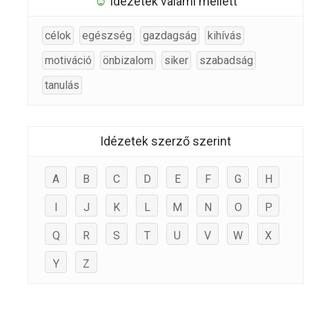
☺
Idézetek valami mellett
célok
egészség
gazdagság
kihívás
motiváció
önbizalom
siker
szabadság
tanulás
Idézetek szerző szerint
A
B
C
D
E
F
G
H
I
J
K
L
M
N
O
P
Q
R
S
T
U
V
W
X
Y
Z