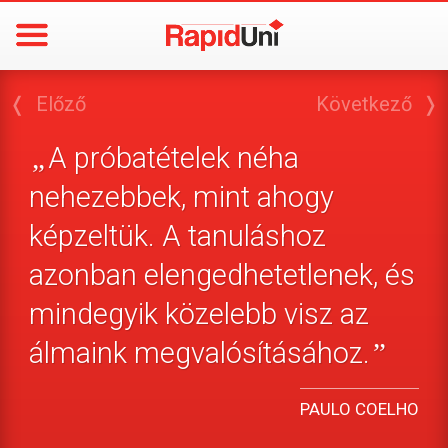
❬
Előző
Következő
❭
A próbatételek néha
„
nehezebbek, mint ahogy
képzeltük. A tanuláshoz
azonban elengedhetetlenek, és
mindegyik közelebb visz az
álmaink megvalósításához.
”
PAULO COELHO