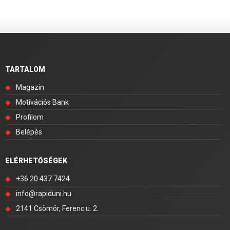
TARTALOM
◆
Magazin
◆
Motivációs Bank
◆
Profilom
◆
Belépés
ELÉRHETŐSÉGEK
◆
+36 20 437 7424
◆
info@rapiduni.hu
◆
2141 Csömör, Ferenc u. 2.