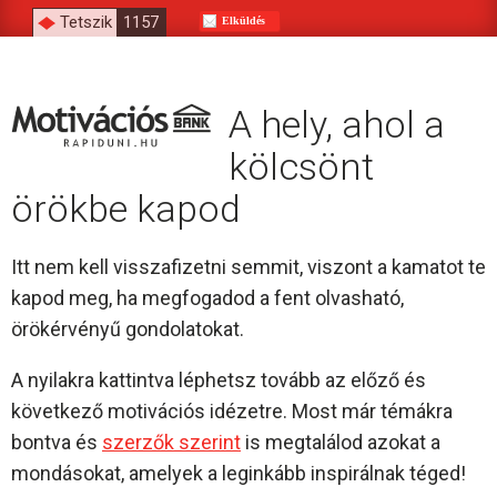
Tetszik
1157
Elküldés
A hely, ahol a
kölcsönt
örökbe kapod
Itt nem kell visszafizetni semmit, viszont a kamatot te
kapod meg, ha megfogadod a fent olvasható,
örökérvényű gondolatokat.
A nyilakra kattintva léphetsz tovább az előző és
következő motivációs idézetre. Most már témákra
bontva és
szerzők szerint
is megtalálod azokat a
mondásokat, amelyek a leginkább inspirálnak téged!