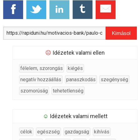
Kimásol
☹
Idézetek valami ellen
félelem, szorongás
kiégés
negatív hozzáállás
panaszkodás
szegénység
szomorúság
tehetetlenség
☺
Idézetek valami mellett
célok
egészség
gazdagság
kihívás