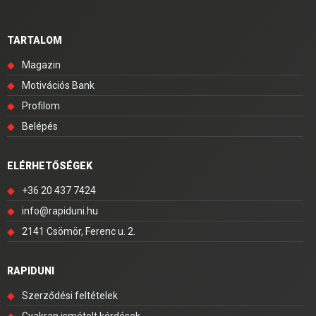
TARTALOM
◆
Magazin
◆
Motivációs Bank
◆
Profilom
◆
Belépés
ELÉRHETŐSÉGEK
◆
+36 20 437 7424
◆
info@rapiduni.hu
◆
2141 Csömör, Ferenc u. 2.
RAPIDUNI
◆
Szerződési feltételek