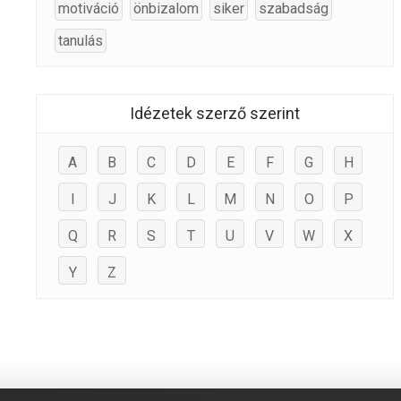
motiváció
önbizalom
siker
szabadság
tanulás
Idézetek szerző szerint
A
B
C
D
E
F
G
H
I
J
K
L
M
N
O
P
Q
R
S
T
U
V
W
X
Y
Z