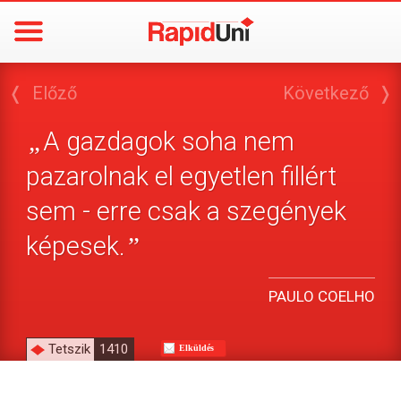
❬
Előző
Következő
❭
A gazdagok soha nem
„
pazarolnak el egyetlen fillért
sem - erre csak a szegények
képesek.
”
PAULO COELHO
Tetszik
1410
Elküldés