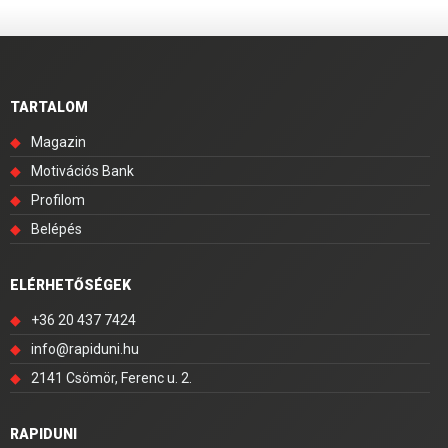
TARTALOM
◆
Magazin
◆
Motivációs Bank
◆
Profilom
◆
Belépés
ELÉRHETŐSÉGEK
◆
+36 20 437 7424
◆
info@rapiduni.hu
◆
2141 Csömör, Ferenc u. 2.
RAPIDUNI