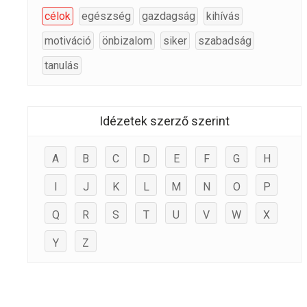
célok
egészség
gazdagság
kihívás
motiváció
önbizalom
siker
szabadság
tanulás
Idézetek szerző szerint
A
B
C
D
E
F
G
H
I
J
K
L
M
N
O
P
Q
R
S
T
U
V
W
X
Y
Z