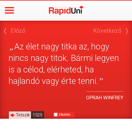
❬
Előző
Következő
❭
Az élet nagy titka az, hogy
„
nincs nagy titok. Bármi legyen
is a célod, elérheted, ha
hajlandó vagy érte tenni.
”
OPRAH WINFREY
Tetszik
1525
Elküldés