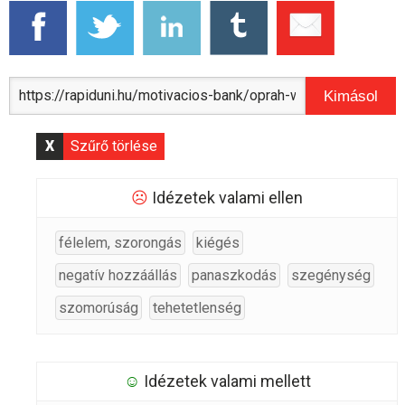
Kimásol
X
Szűrő törlése
☹
Idézetek valami ellen
félelem, szorongás
kiégés
negatív hozzáállás
panaszkodás
szegénység
szomorúság
tehetetlenség
☺
Idézetek valami mellett