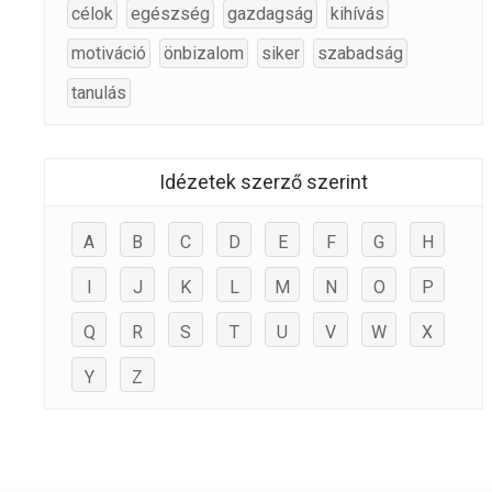
célok
egészség
gazdagság
kihívás
motiváció
önbizalom
siker
szabadság
tanulás
Idézetek szerző szerint
A
B
C
D
E
F
G
H
I
J
K
L
M
N
O
P
Q
R
S
T
U
V
W
X
Y
Z