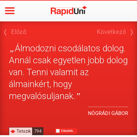
❬
Előző
Következő
❭
Álmodozni csodálatos dolog.
„
Annál csak egyetlen jobb dolog
van. Tenni valamit az
álmainkért, hogy
megvalósuljanak.
”
NÓGRÁDI GÁBOR
Tetszik
794
Elküldés