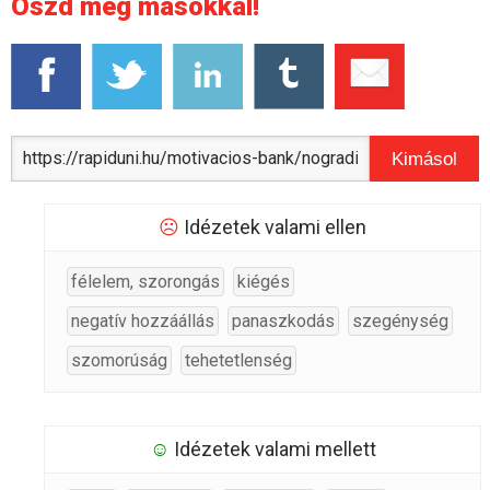
Oszd meg másokkal!
Kimásol
☹
Idézetek valami ellen
félelem, szorongás
kiégés
negatív hozzáállás
panaszkodás
szegénység
szomorúság
tehetetlenség
☺
Idézetek valami mellett