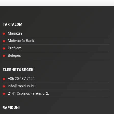
TARTALOM
◆
Magazin
◆
Motivációs Bank
◆
Profilom
◆
Belépés
ELÉRHETŐSÉGEK
◆
+36 20 437 7424
◆
info@rapiduni.hu
◆
2141 Csömör, Ferenc u. 2.
RAPIDUNI