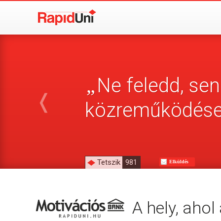
Ne feledd, sen
„
❬
közreműködésed
Tetszik
981
Elküldés
A hely, aho