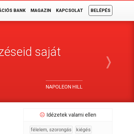
ÁCIÓS BANK
MAGAZIN
KAPCSOLAT
BELÉPÉS
zéseid saját
❭
NAPOLEON HILL
☹
Idézetek valami ellen
félelem, szorongás
kiégés