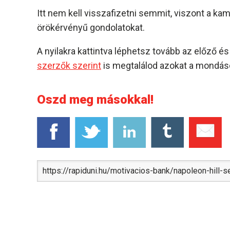
Itt nem kell visszafizetni semmit, viszont a k
örökérvényű gondolatokat.
A nyilakra kattintva léphetsz tovább az előző 
szerzők szerint
is megtalálod azokat a mondáso
Oszd meg másokkal!