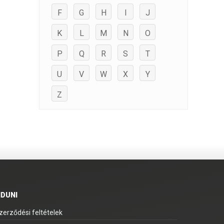
F
G
H
I
J
K
L
M
N
O
P
Q
R
S
T
U
V
W
X
Y
Z
IDUNI
zerződési feltételek