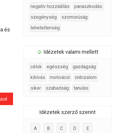
negatív hozzáállás
panaszkodás
szegénység
szomorúság
tehetetlenség
va és
☺
Idézetek valami mellett
célok
egészség
gazdagság
kihívás
motiváció
önbizalom
siker
szabadság
tanulás
sol
Idézetek szerző szerint
A
B
C
D
E