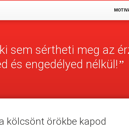
MOTIV
ki sem sértheti meg az ér
 és engedélyed nélkül!
”
l a kölcsönt örökbe kapod