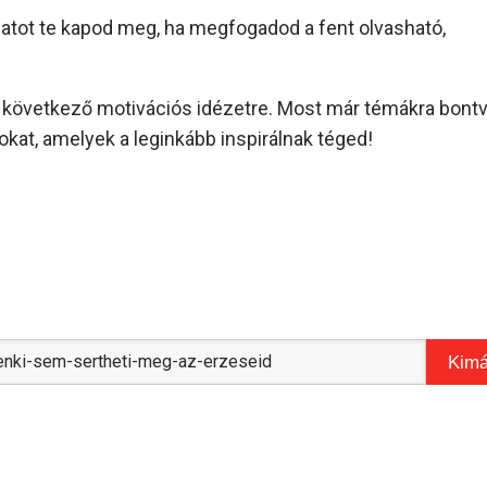
amatot te kapod meg, ha megfogadod a fent olvasható,
és következő motivációs idézetre. Most már témákra bont
kat, amelyek a leginkább inspirálnak téged!
Kimá