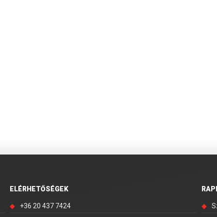
ELÉRHETŐSÉGEK
RAP
◆
+36 20 437 7424
◆
S