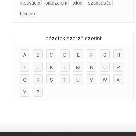
motiváció
önbizalom
siker
szabadság
tanulás
Idézetek szerző szerint
A
B
C
D
E
F
G
H
I
J
K
L
M
N
O
P
Q
R
S
T
U
V
W
X
Y
Z