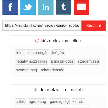
Kimásol
☹
Idézetek valami ellen
félelem, szorongás
kiégés
negatív hozzáállás
panaszkodás
szegénység
szomorúság
tehetetlenség
☺
Idézetek valami mellett
célok
egészség
gazdagság
kihívás