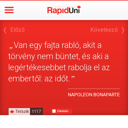
❬
Előző
Következő
❭
Van egy fajta rabló, akit a
„
törvény nem büntet, és aki a
legértékesebbet rabolja el az
embertől: az időt.
”
NAPOLEON BONAPARTE
Tetszik
1117
Elküldés