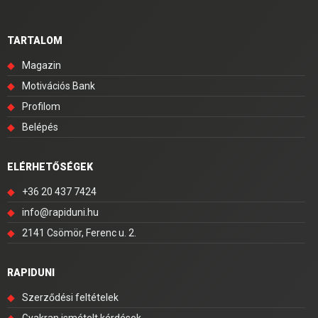
TARTALOM
◆
Magazin
◆
Motivációs Bank
◆
Profilom
◆
Belépés
ELÉRHETŐSÉGEK
◆
+36 20 437 7424
◆
info@rapiduni.hu
◆
2141 Csömör, Ferenc u. 2.
RAPIDUNI
◆
Szerződési feltételek