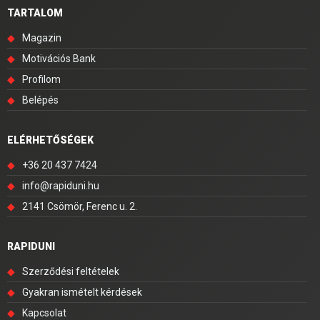
TARTALOM
◆
Magazin
◆
Motivációs Bank
◆
Profilom
◆
Belépés
ELÉRHETŐSÉGEK
◆
+36 20 437 7424
◆
info@rapiduni.hu
◆
2141 Csömör, Ferenc u. 2.
RAPIDUNI
◆
Szerződési feltételek
◆
Gyakran ismételt kérdések
◆
Kapcsolat