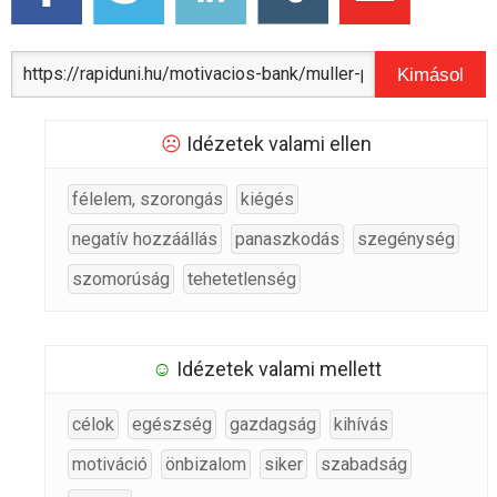
Kimásol
☹
Idézetek valami ellen
félelem, szorongás
kiégés
negatív hozzáállás
panaszkodás
szegénység
szomorúság
tehetetlenség
☺
Idézetek valami mellett
célok
egészség
gazdagság
kihívás
motiváció
önbizalom
siker
szabadság