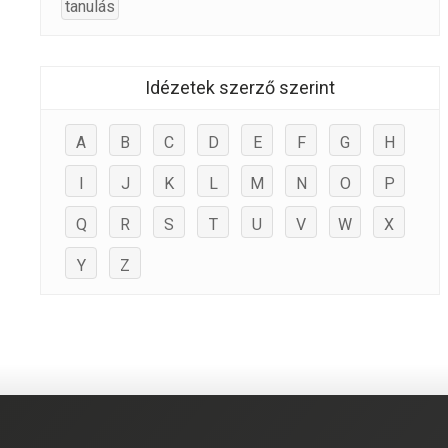
tanulás
Idézetek szerző szerint
A
B
C
D
E
F
G
H
I
J
K
L
M
N
O
P
Q
R
S
T
U
V
W
X
Y
Z