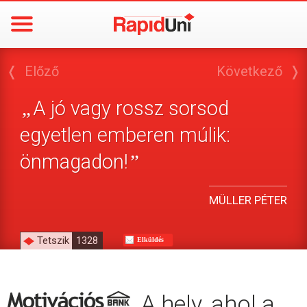
❬
Előző
Következő
❭
A jó vagy rossz sorsod
„
egyetlen emberen múlik:
önmagadon!
”
MÜLLER PÉTER
Tetszik
1328
Elküldés
A hely, ahol a