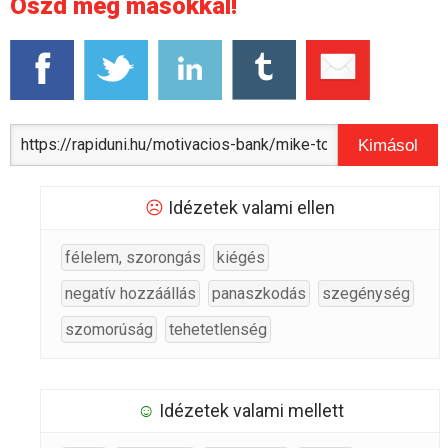
Oszd meg másokkal!
Kimásol
☹
Idézetek valami ellen
félelem, szorongás
kiégés
negatív hozzáállás
panaszkodás
szegénység
szomorúság
tehetetlenség
☺
Idézetek valami mellett