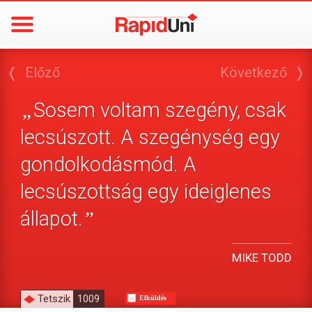
❬
Előző
Következő
❭
Sosem voltam szegény, csak
„
lecsúszott. A szegénység egy
gondolkodásmód. A
lecsúszottság egy ideiglenes
állapot.
”
MIKE TODD
Tetszik
1009
Elküldés