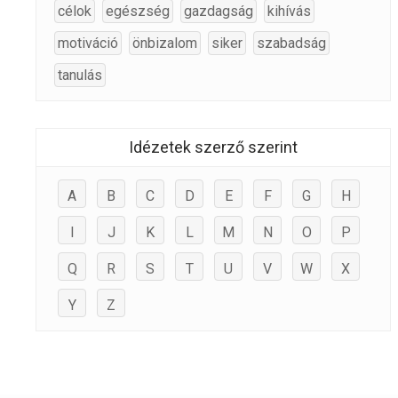
célok
egészség
gazdagság
kihívás
motiváció
önbizalom
siker
szabadság
tanulás
Idézetek szerző szerint
A
B
C
D
E
F
G
H
I
J
K
L
M
N
O
P
Q
R
S
T
U
V
W
X
Y
Z