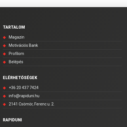
TARTALOM
◆
Magazin
◆
Motivációs Bank
◆
Profilom
◆
Belépés
ELÉRHETŐSÉGEK
◆
+36 20 437 7424
◆
info@rapiduni.hu
◆
2141 Csömör, Ferenc u. 2.
RAPIDUNI