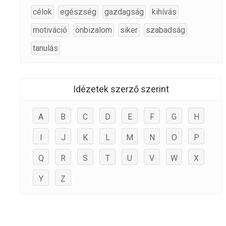
célok
egészség
gazdagság
kihívás
motiváció
önbizalom
siker
szabadság
tanulás
Idézetek szerző szerint
A
B
C
D
E
F
G
H
I
J
K
L
M
N
O
P
Q
R
S
T
U
V
W
X
Y
Z