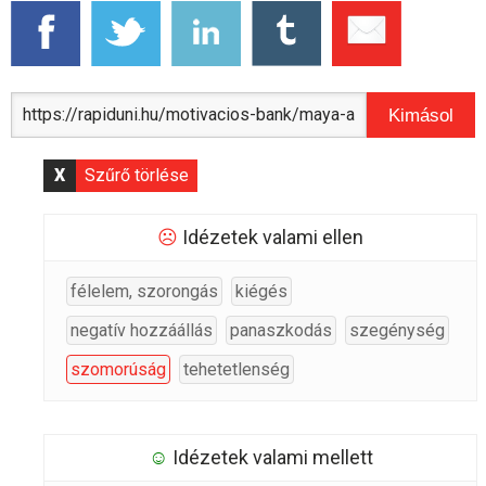
Kimásol
X
Szűrő törlése
☹
Idézetek valami ellen
félelem, szorongás
kiégés
negatív hozzáállás
panaszkodás
szegénység
szomorúság
tehetetlenség
☺
Idézetek valami mellett