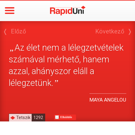
❬
Előző
Következő
❭
Az élet nem a lélegzetvételek
„
számával mérhető, hanem
azzal, ahányszor eláll a
lélegzetünk.
”
MAYA ANGELOU
Tetszik
1292
Elküldés