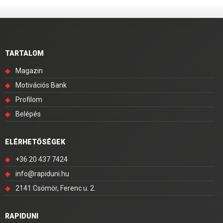
TARTALOM
◆
Magazin
◆
Motivációs Bank
◆
Profilom
◆
Belépés
ELÉRHETŐSÉGEK
◆
+36 20 437 7424
◆
info@rapiduni.hu
◆
2141 Csömör, Ferenc u. 2.
RAPIDUNI