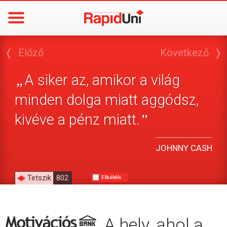
❬
Előző
Következő
❭
A siker az, amikor a világ
„
minden dolga miatt aggódsz,
kivéve a pénz miatt.
”
JOHNNY CASH
Tetszik
802
Elküldés
A hely, ahol a