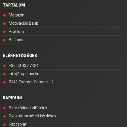
TARTALOM
◆
Magazin
◆
Motivációs Bank
◆
Profilom
◆
Belépés
ELÉRHETŐSÉGEK
◆
+36 20 437 7424
◆
info@rapiduni.hu
◆
2141 Csömör, Ferenc u. 2.
RAPIDUNI
◆
Szerződési feltételek
◆
Gyakran ismételt kérdések
◆
Kapcsolat