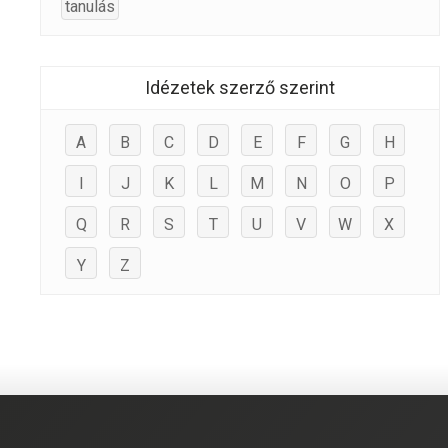
tanulás
Idézetek szerző szerint
A
B
C
D
E
F
G
H
I
J
K
L
M
N
O
P
Q
R
S
T
U
V
W
X
Y
Z