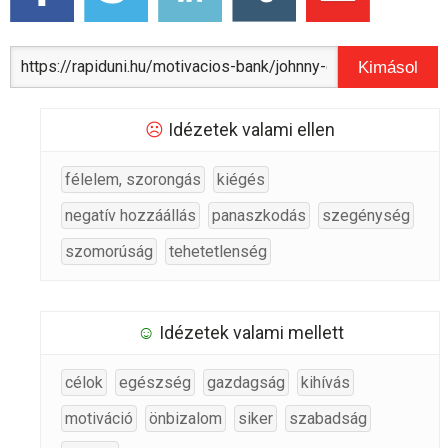
Kimásol
☹
Idézetek valami ellen
félelem, szorongás
kiégés
negatív hozzáállás
panaszkodás
szegénység
szomorúság
tehetetlenség
☺
Idézetek valami mellett
célok
egészség
gazdagság
kihívás
motiváció
önbizalom
siker
szabadság