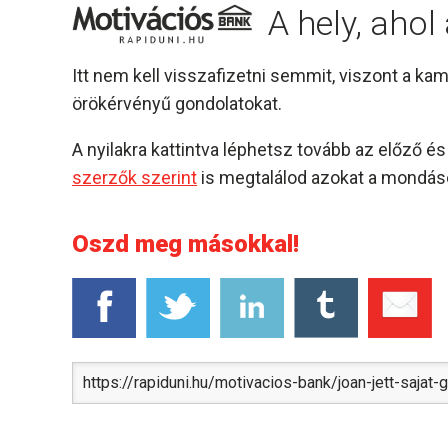
A hely, aho
Itt nem kell visszafizetni semmit, viszont a k
örökérvényű gondolatokat.
A nyilakra kattintva léphetsz tovább az előző 
szerzők szerint
is megtalálod azokat a mondáso
Oszd meg másokkal!