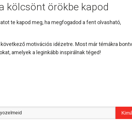
l a kölcsönt örökbe kapod
amatot te kapod meg, ha megfogadod a fent olvasható,
és következő motivációs idézetre. Most már témákra bont
kat, amelyek a leginkább inspirálnak téged!
Kimá