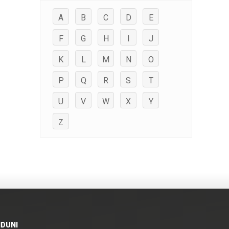
A
B
C
D
E
F
G
H
I
J
K
L
M
N
O
P
Q
R
S
T
U
V
W
X
Y
Z
IDUNI