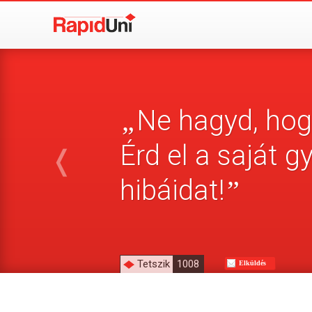
Ne hagyd, hog
„
Érd el a saját g
❬
hibáidat!
”
Tetszik
1008
Elküldés