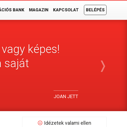
ÁCIÓS BANK
MAGAZIN
KAPCSOLAT
BELÉPÉS
vagy képes!
 saját
❭
JOAN JETT
☹
Idézetek valami ellen