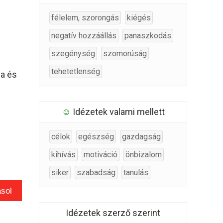
félelem, szorongás
kiégés
negatív hozzáállás
panaszkodás
szegénység
szomorúság
tehetetlenség
va és
☺
Idézetek valami mellett
célok
egészség
gazdagság
kihívás
motiváció
önbizalom
siker
szabadság
tanulás
sol
Idézetek szerző szerint