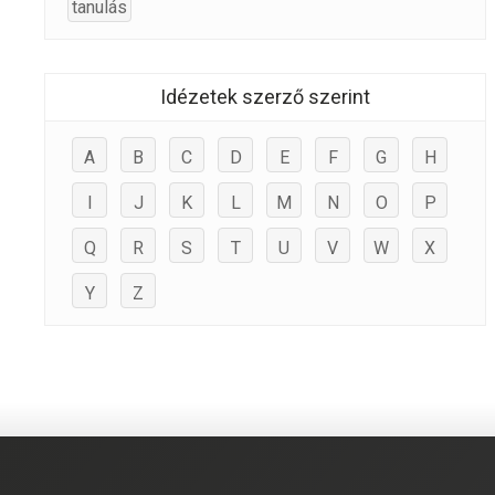
tanulás
Idézetek szerző szerint
A
B
C
D
E
F
G
H
I
J
K
L
M
N
O
P
Q
R
S
T
U
V
W
X
Y
Z