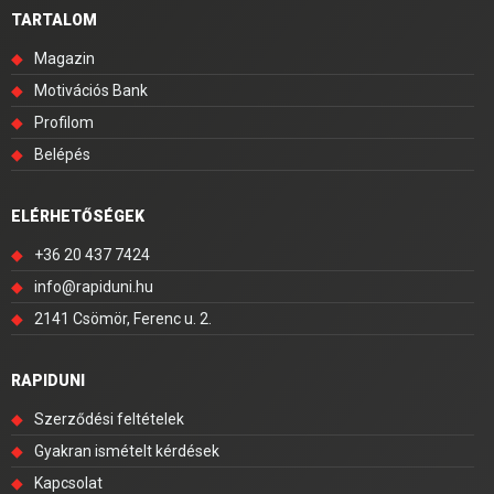
TARTALOM
◆
Magazin
◆
Motivációs Bank
◆
Profilom
◆
Belépés
ELÉRHETŐSÉGEK
◆
+36 20 437 7424
◆
info@rapiduni.hu
◆
2141 Csömör, Ferenc u. 2.
RAPIDUNI
◆
Szerződési feltételek
◆
Gyakran ismételt kérdések
◆
Kapcsolat