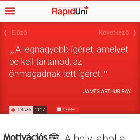
❬
Előző
Következő
❭
A legnagyobb ígéret, amelyet
„
be kell tartanod, az
önmagadnak tett ígéret.
”
JAMES ARTHUR RAY
Tetszik
1117
Elküldés
A hely, ahol a