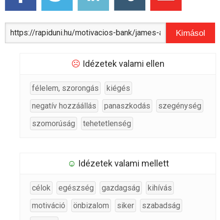
Kimásol
☹
Idézetek valami ellen
félelem, szorongás
kiégés
negatív hozzáállás
panaszkodás
szegénység
szomorúság
tehetetlenség
☺
Idézetek valami mellett
célok
egészség
gazdagság
kihívás
motiváció
önbizalom
siker
szabadság