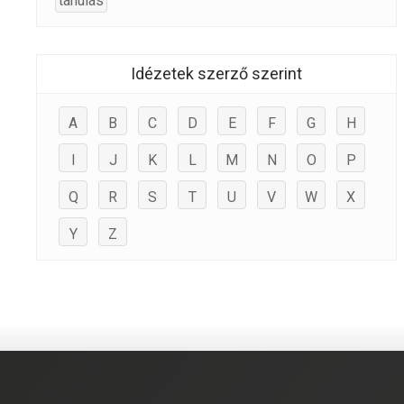
tanulás
Idézetek szerző szerint
A
B
C
D
E
F
G
H
I
J
K
L
M
N
O
P
Q
R
S
T
U
V
W
X
Y
Z