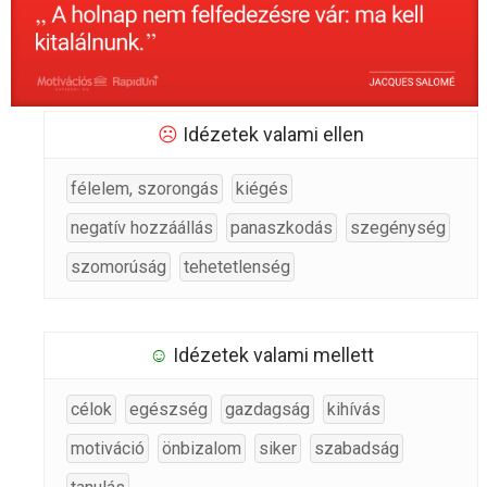
☹
Idézetek valami ellen
félelem, szorongás
kiégés
negatív hozzáállás
panaszkodás
szegénység
szomorúság
tehetetlenség
☺
Idézetek valami mellett
célok
egészség
gazdagság
kihívás
motiváció
önbizalom
siker
szabadság