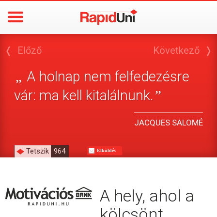
❬
Előző
Következő
❭
A holnap nem felfedezésre
„
vár: ma kell kitalálnunk.
”
JACQUES SALOMÉ
Tetszik
964
Elküldés
A hely, ahol a
kölcsönt