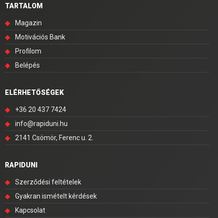
TARTALOM
◆
Magazin
◆
Motivációs Bank
◆
Profilom
◆
Belépés
ELÉRHETŐSÉGEK
◆
+36 20 437 7424
◆
info@rapiduni.hu
◆
2141 Csömör, Ferenc u. 2.
RAPIDUNI
◆
Szerződési feltételek
◆
Gyakran ismételt kérdések
◆
Kapcsolat