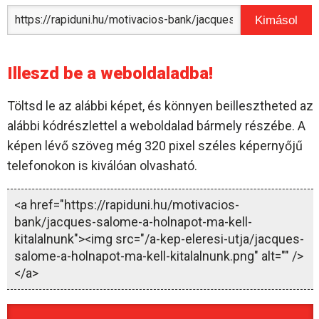
Kimásol
Illeszd be a weboldaladba!
Töltsd le az alábbi képet, és könnyen beillesztheted az
alábbi kódrészlettel a weboldalad bármely részébe. A
képen lévő szöveg még 320 pixel széles képernyőjű
telefonokon is kiválóan olvasható.
<a href="https://rapiduni.hu/motivacios-
bank/jacques-salome-a-holnapot-ma-kell-
kitalalnunk"><img src="/a-kep-eleresi-utja/jacques-
salome-a-holnapot-ma-kell-kitalalnunk.png" alt="" />
</a>