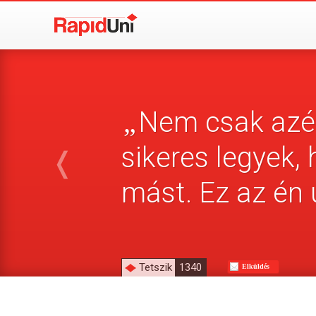
Nem csak azér
„
sikeres legyek
❬
mást. Ez az én
Tetszik
1340
Elküldés