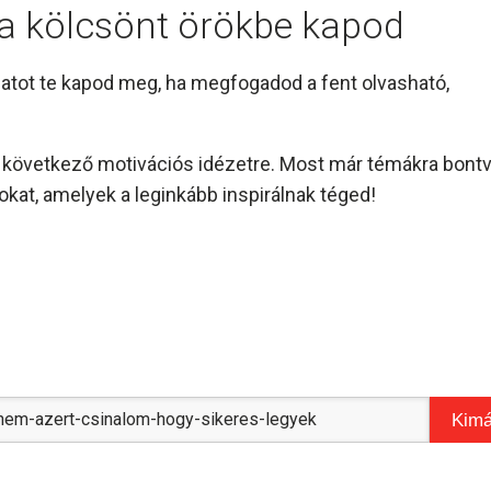
l a kölcsönt örökbe kapod
amatot te kapod meg, ha megfogadod a fent olvasható,
és következő motivációs idézetre. Most már témákra bont
kat, amelyek a leginkább inspirálnak téged!
Kimá