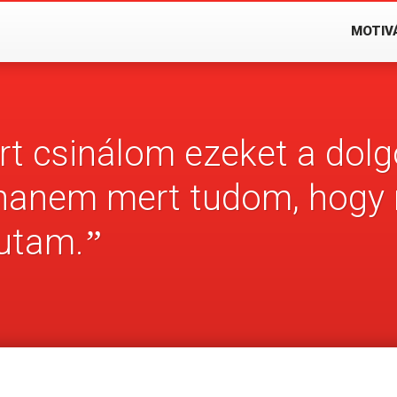
MOTIV
t csinálom ezeket a dolg
, hanem mert tudom, hogy
 utam.
”