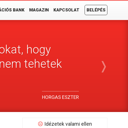
ÁCIÓS BANK
MAGAZIN
KAPCSOLAT
BELÉPÉS
okat, hogy
 nem tehetek
❭
HORGAS ESZTER
☹
Idézetek valami ellen