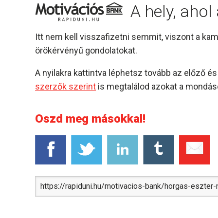
A hely, aho
Itt nem kell visszafizetni semmit, viszont a k
örökérvényű gondolatokat.
A nyilakra kattintva léphetsz tovább az előző 
szerzők szerint
is megtalálod azokat a mondáso
Oszd meg másokkal!