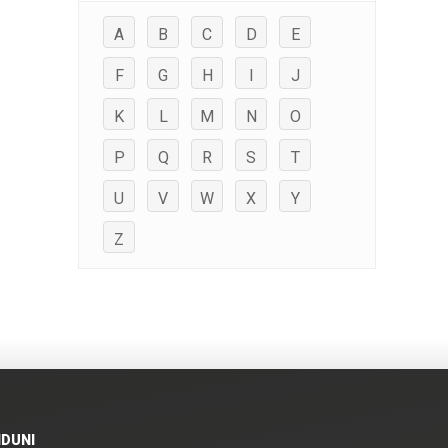
A
B
C
D
E
F
G
H
I
J
K
L
M
N
O
P
Q
R
S
T
U
V
W
X
Y
Z
IDUNI