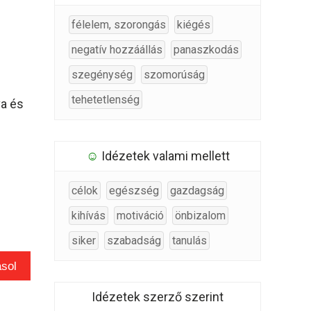
félelem, szorongás
kiégés
negatív hozzáállás
panaszkodás
szegénység
szomorúság
tehetetlenség
va és
☺
Idézetek valami mellett
célok
egészség
gazdagság
kihívás
motiváció
önbizalom
siker
szabadság
tanulás
sol
Idézetek szerző szerint