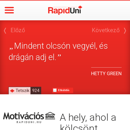
❬
Előző
Következő
❭
Mindent olcsón vegyél, és
„
drágán adj el.
”
HETTY GREEN
Tetszik
924
Elküldés
A hely, ahol a
kölcsönt