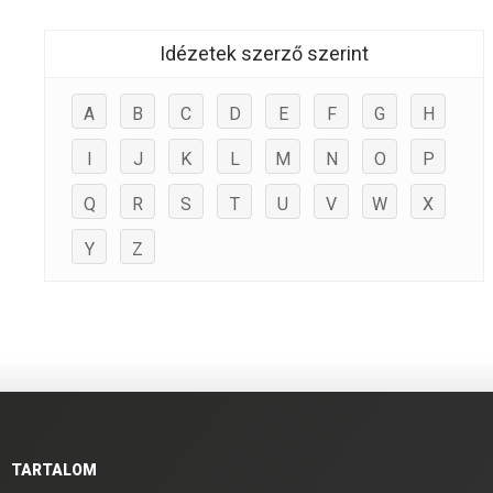
Idézetek szerző szerint
A
B
C
D
E
F
G
H
I
J
K
L
M
N
O
P
Q
R
S
T
U
V
W
X
Y
Z
TARTALOM