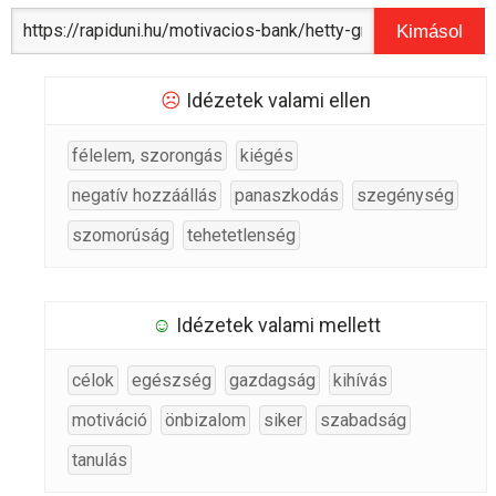
Kimásol
☹
Idézetek valami ellen
félelem, szorongás
kiégés
negatív hozzáállás
panaszkodás
szegénység
szomorúság
tehetetlenség
☺
Idézetek valami mellett
célok
egészség
gazdagság
kihívás
motiváció
önbizalom
siker
szabadság
tanulás