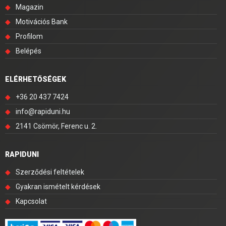
◆
Magazin
◆
Motivációs Bank
◆
Profilom
◆
Belépés
ELÉRHETŐSÉGEK
◆
+36 20 437 7424
◆
info@rapiduni.hu
◆
2141 Csömör, Ferenc u. 2.
RAPIDUNI
◆
Szerződési feltételek
◆
Gyakran ismételt kérdések
◆
Kapcsolat