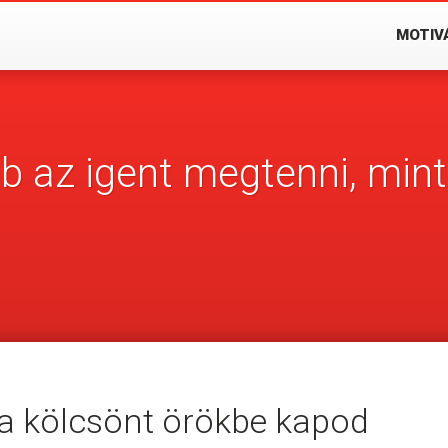
MOTIV
 az igent megtenni, min
l a kölcsönt örökbe kapod