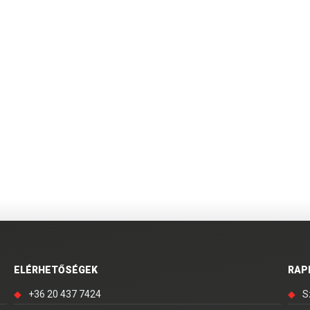
ELÉRHETŐSÉGEK
RAP
◆
+36 20 437 7424
◆
S