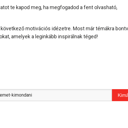
amatot te kapod meg, ha megfogadod a fent olvasható,
és következő motivációs idézetre. Most már témákra bont
kat, amelyek a leginkább inspirálnak téged!
Kimá