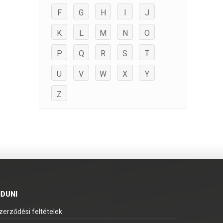
F
G
H
I
J
K
L
M
N
O
P
Q
R
S
T
U
V
W
X
Y
Z
IDUNI
zerződési feltételek