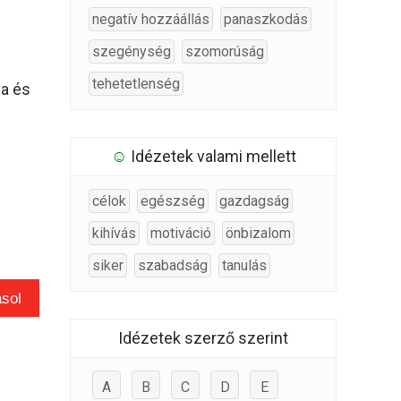
negatív hozzáállás
panaszkodás
szegénység
szomorúság
tehetetlenség
va és
☺
Idézetek valami mellett
célok
egészség
gazdagság
kihívás
motiváció
önbizalom
siker
szabadság
tanulás
sol
Idézetek szerző szerint
A
B
C
D
E