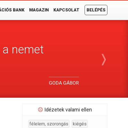
ÁCIÓS BANK
MAGAZIN
KAPCSOLAT
BELÉPÉS
t a nemet
❭
GODA GÁBOR
☹
Idézetek valami ellen
félelem, szorongás
kiégés