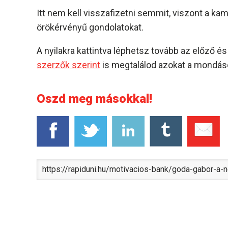
Itt nem kell visszafizetni semmit, viszont a k
örökérvényű gondolatokat.
A nyilakra kattintva léphetsz tovább az előző 
szerzők szerint
is megtalálod azokat a mondáso
Oszd meg másokkal!