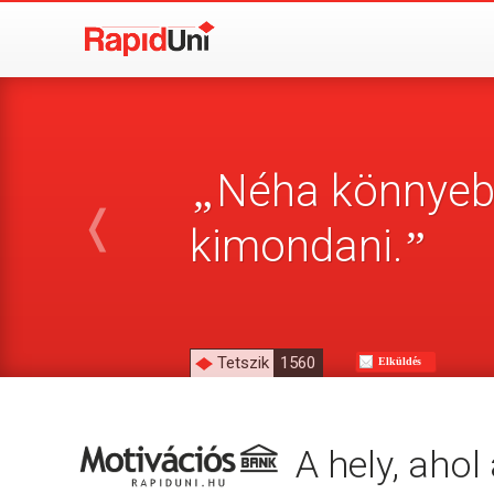
Néha könnyebb
„
❬
kimondani.
”
Tetszik
1560
Elküldés
A hely, aho