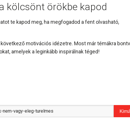
l a kölcsönt örökbe kapod
amatot te kapod meg, ha megfogadod a fent olvasható,
és következő motivációs idézetre. Most már témákra bont
kat, amelyek a leginkább inspirálnak téged!
Kimá