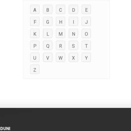
A
B
C
D
E
F
G
H
I
J
K
L
M
N
O
P
Q
R
S
T
U
V
W
X
Y
Z
IDUNI