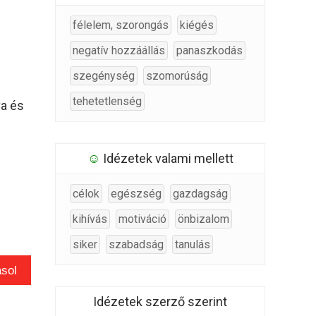
félelem, szorongás
kiégés
negatív hozzáállás
panaszkodás
szegénység
szomorúság
tehetetlenség
va és
☺
Idézetek valami mellett
célok
egészség
gazdagság
kihívás
motiváció
önbizalom
siker
szabadság
tanulás
sol
Idézetek szerző szerint