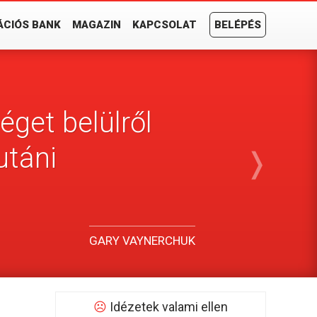
ÁCIÓS BANK
MAGAZIN
KAPCSOLAT
BELÉPÉS
get belülről
utáni
❭
GARY VAYNERCHUK
☹
Idézetek valami ellen