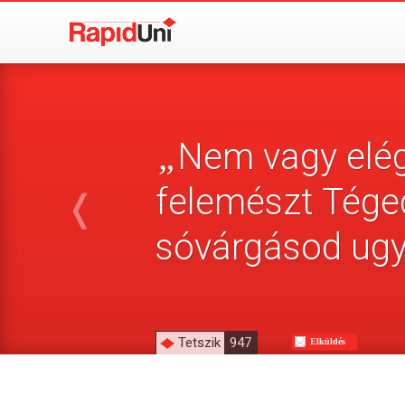
Nem vagy elég 
„
felemészt Téged
❬
sóvárgásod ugya
Tetszik
947
Elküldés