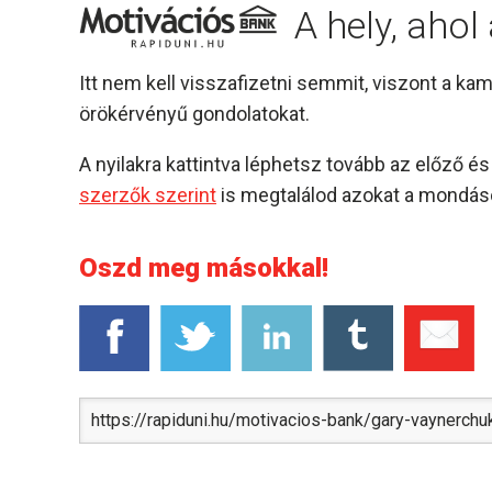
A hely, aho
Itt nem kell visszafizetni semmit, viszont a k
örökérvényű gondolatokat.
A nyilakra kattintva léphetsz tovább az előző 
szerzők szerint
is megtalálod azokat a mondáso
Oszd meg másokkal!