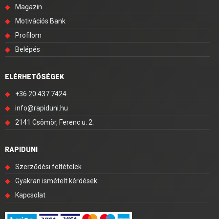
◆
Magazin
◆
Motivációs Bank
◆
Profilom
◆
Belépés
ELÉRHETŐSÉGEK
◆
+36 20 437 7424
◆
info@rapiduni.hu
◆
2141 Csömör, Ferenc u. 2.
RAPIDUNI
◆
Szerződési feltételek
◆
Gyakran ismételt kérdések
◆
Kapcsolat