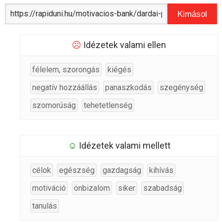
Kimásol
☹
Idézetek valami ellen
félelem, szorongás
kiégés
negatív hozzáállás
panaszkodás
szegénység
szomorúság
tehetetlenség
☺
Idézetek valami mellett
célok
egészség
gazdagság
kihívás
motiváció
önbizalom
siker
szabadság
tanulás