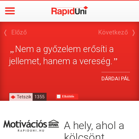
❬
Előző
Következő
❭
Nem a győzelem erősíti a
„
jellemet, hanem a vereség.
”
DÁRDAI PÁL
Tetszik
1355
Elküldés
A hely, ahol a
kölcsönt