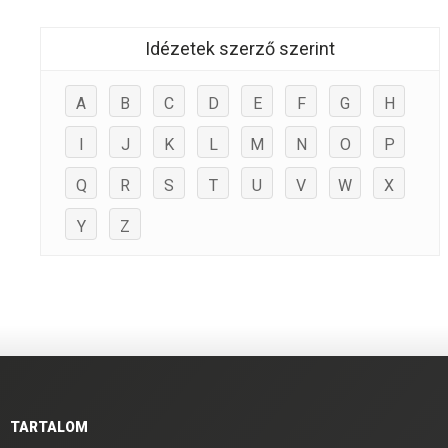
Idézetek szerző szerint
A
B
C
D
E
F
G
H
I
J
K
L
M
N
O
P
Q
R
S
T
U
V
W
X
Y
Z
TARTALOM