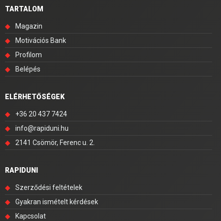
TARTALOM
◆
Magazin
◆
Motivációs Bank
◆
Profilom
◆
Belépés
ELÉRHETŐSÉGEK
◆
+36 20 437 7424
◆
info@rapiduni.hu
◆
2141 Csömör, Ferenc u. 2.
RAPIDUNI
◆
Szerződési feltételek
◆
Gyakran ismételt kérdések
◆
Kapcsolat