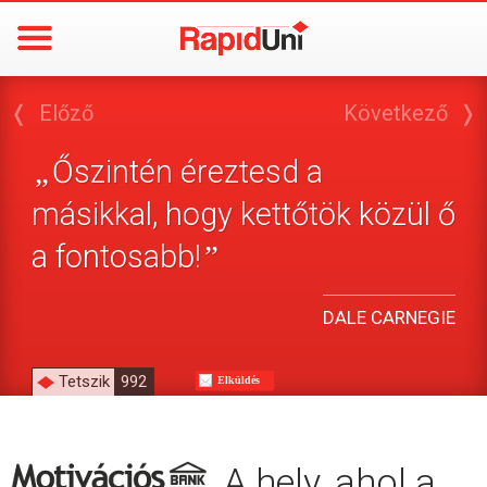
❬
Előző
Következő
❭
Őszintén éreztesd a
„
másikkal, hogy kettőtök közül ő
a fontosabb!
”
DALE CARNEGIE
Tetszik
992
Elküldés
A hely, ahol a