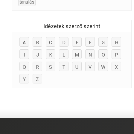
tanulás
Idézetek szerző szerint
A
B
C
D
E
F
G
H
I
J
K
L
M
N
O
P
Q
R
S
T
U
V
W
X
Y
Z