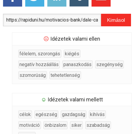
Kimásol
☹
Idézetek valami ellen
félelem, szorongás
kiégés
negatív hozzáállás
panaszkodás
szegénység
szomorúság
tehetetlenség
☺
Idézetek valami mellett
célok
egészség
gazdagság
kihívás
motiváció
önbizalom
siker
szabadság