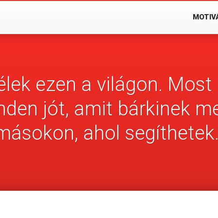
MOTIV
lek ezen a világon. Most 
en jót, amit bárkinek m
másokon, ahol segíthetek