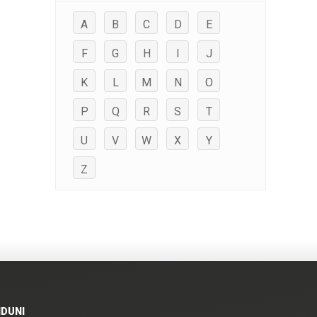
A
B
C
D
E
F
G
H
I
J
K
L
M
N
O
P
Q
R
S
T
U
V
W
X
Y
Z
IDUNI