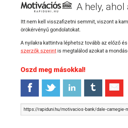
A hely, aho
Itt nem kell visszafizetni semmit, viszont a k
örökérvényű gondolatokat.
A nyilakra kattintva léphetsz tovább az előző 
szerzők szerint
is megtalálod azokat a mondáso
Oszd meg másokkal!