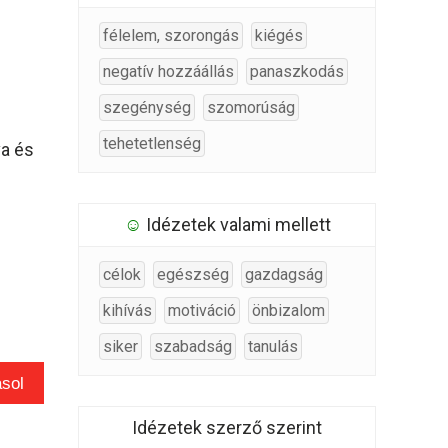
félelem, szorongás
kiégés
negatív hozzáállás
panaszkodás
szegénység
szomorúság
tehetetlenség
va és
☺
Idézetek valami mellett
célok
egészség
gazdagság
kihívás
motiváció
önbizalom
siker
szabadság
tanulás
sol
Idézetek szerző szerint