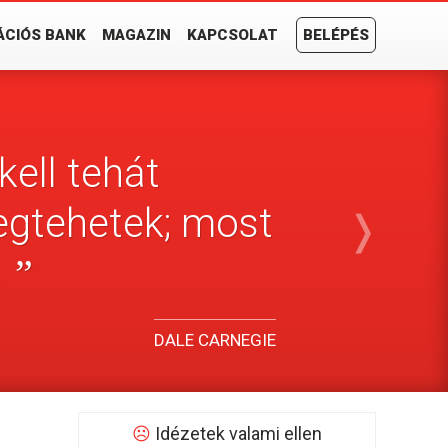
ÁCIÓS BANK
MAGAZIN
KAPCSOLAT
BELÉPÉS
kell tehát
egtehetek; most
❭
.
”
DALE CARNEGIE
☹
Idézetek valami ellen