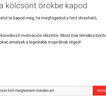
l a kölcsönt örökbe kapod
amatot te kapod meg, ha megfogadod a fent olvasható,
és következő motivációs idézetre. Most már témákra bont
kat, amelyek a leginkább inspirálnak téged!
Kimá