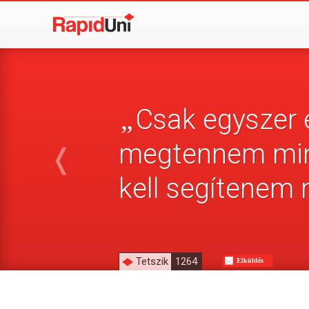
Csak egyszer é
„
megtennem mind
❬
kell segítenem 
Tetszik
1264
Elküldés