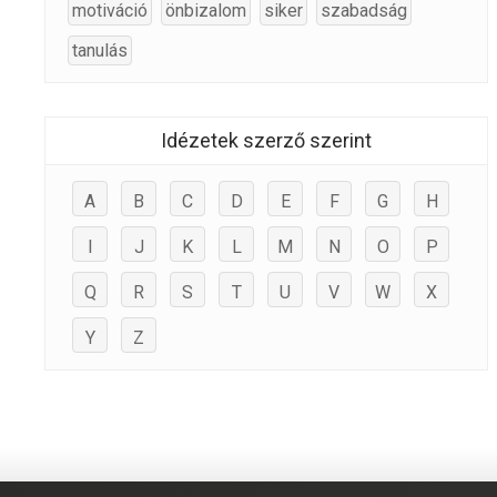
motiváció
önbizalom
siker
szabadság
tanulás
Idézetek szerző szerint
A
B
C
D
E
F
G
H
I
J
K
L
M
N
O
P
Q
R
S
T
U
V
W
X
Y
Z