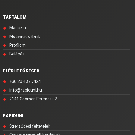
TARTALOM
◆
Magazin
◆
Motivációs Bank
◆
Profilom
◆
Belépés
ELÉRHETŐSÉGEK
◆
+36 20 437 7424
◆
info@rapiduni.hu
◆
2141 Csömör, Ferenc u. 2.
RAPIDUNI
◆
Szerződési feltételek