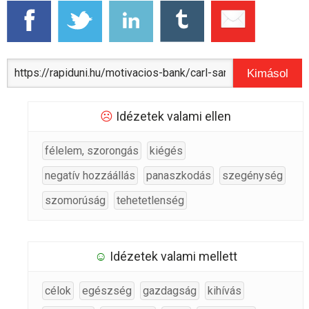
Kimásol
☹
Idézetek valami ellen
félelem, szorongás
kiégés
negatív hozzáállás
panaszkodás
szegénység
szomorúság
tehetetlenség
☺
Idézetek valami mellett
célok
egészség
gazdagság
kihívás