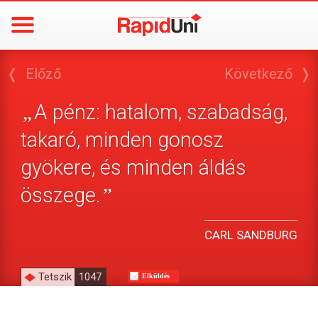
❬
Előző
Következő
❭
A pénz: hatalom, szabadság,
„
takaró, minden gonosz
gyökere, és minden áldás
összege.
”
CARL SANDBURG
Tetszik
1047
Elküldés