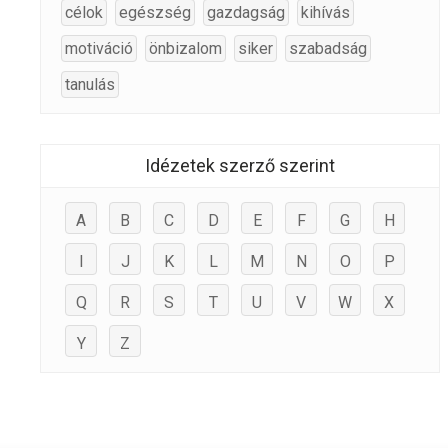
célok
egészség
gazdagság
kihívás
motiváció
önbizalom
siker
szabadság
tanulás
Idézetek szerző szerint
A
B
C
D
E
F
G
H
I
J
K
L
M
N
O
P
Q
R
S
T
U
V
W
X
Y
Z