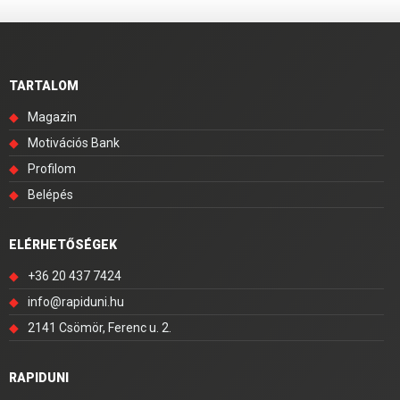
TARTALOM
◆
Magazin
◆
Motivációs Bank
◆
Profilom
◆
Belépés
ELÉRHETŐSÉGEK
◆
+36 20 437 7424
◆
info@rapiduni.hu
◆
2141 Csömör, Ferenc u. 2.
RAPIDUNI