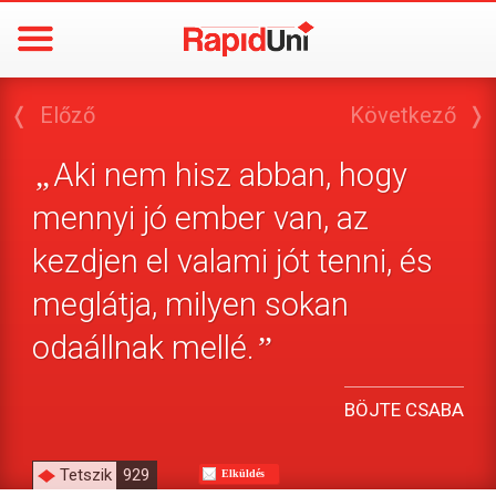
❬
Előző
Következő
❭
Aki nem hisz abban, hogy
„
mennyi jó ember van, az
kezdjen el valami jót tenni, és
meglátja, milyen sokan
odaállnak mellé.
”
BÖJTE CSABA
Tetszik
929
Elküldés