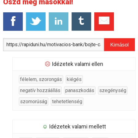
Oszd meg másokkal!
Kimásol
☹
Idézetek valami ellen
félelem, szorongás
kiégés
negatív hozzáállás
panaszkodás
szegénység
szomorúság
tehetetlenség
☺
Idézetek valami mellett