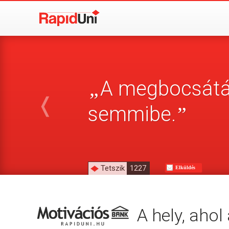
A megbocsátás
„
❬
semmibe.
”
Tetszik
1227
Elküldés
A hely, aho