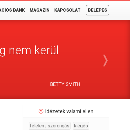
ÁCIÓS BANK
MAGAZIN
KAPCSOLAT
BELÉPÉS
ig nem kerül
❭
BETTY SMITH
☹
Idézetek valami ellen
félelem, szorongás
kiégés