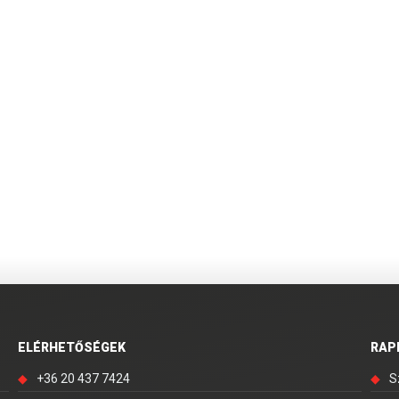
ELÉRHETŐSÉGEK
RAP
◆
+36 20 437 7424
◆
S