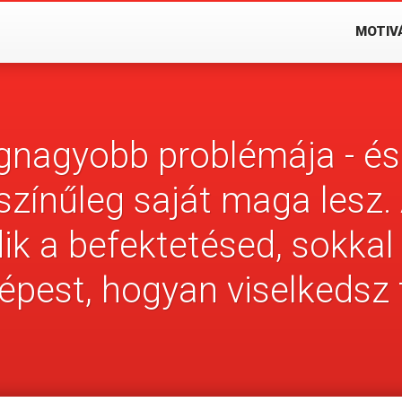
MOTIV
egnagyobb problémája - é
színűleg saját maga lesz. 
ik a befektetésed, sokka
épest, hogyan viselkedsz 