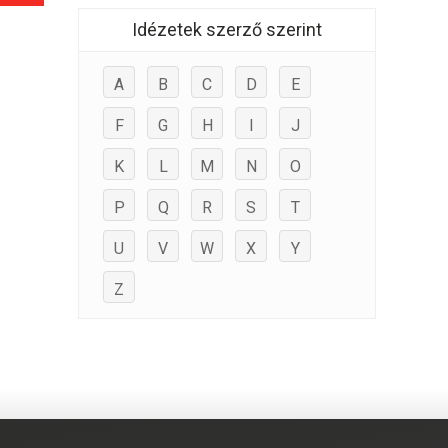
Idézetek szerző szerint
A
B
C
D
E
F
G
H
I
J
K
L
M
N
O
P
Q
R
S
T
U
V
W
X
Y
Z