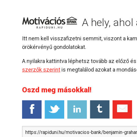
A hely, aho
Itt nem kell visszafizetni semmit, viszont a k
örökérvényű gondolatokat.
A nyilakra kattintva léphetsz tovább az előző 
szerzők szerint
is megtalálod azokat a mondáso
Oszd meg másokkal!