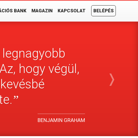
ÁCIÓS BANK
MAGAZIN
KAPCSOLAT
BELÉPÉS
s legnagyobb
Az, hogy végül,
❭
l kevésbé
te.
”
BENJAMIN GRAHAM