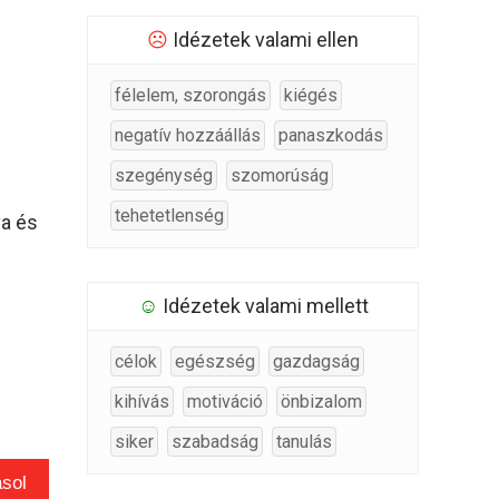
☹
Idézetek valami ellen
félelem, szorongás
kiégés
negatív hozzáállás
panaszkodás
szegénység
szomorúság
tehetetlenség
va és
☺
Idézetek valami mellett
célok
egészség
gazdagság
kihívás
motiváció
önbizalom
siker
szabadság
tanulás
sol