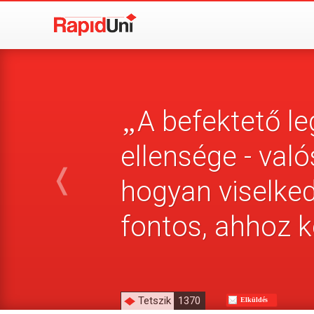
A befektető l
„
ellensége - való
❬
hogyan viselked
fontos, ahhoz k
Tetszik
1370
Elküldés