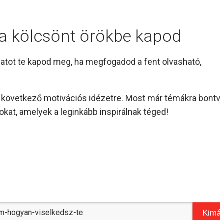
l a kölcsönt örökbe kapod
amatot te kapod meg, ha megfogadod a fent olvasható,
és következő motivációs idézetre. Most már témákra bont
kat, amelyek a leginkább inspirálnak téged!
Kimá