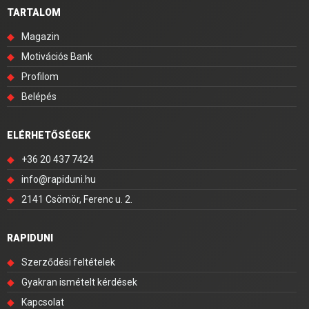
TARTALOM
◆
Magazin
◆
Motivációs Bank
◆
Profilom
◆
Belépés
ELÉRHETŐSÉGEK
◆
+36 20 437 7424
◆
info@rapiduni.hu
◆
2141 Csömör, Ferenc u. 2.
RAPIDUNI
◆
Szerződési feltételek
◆
Gyakran ismételt kérdések
◆
Kapcsolat