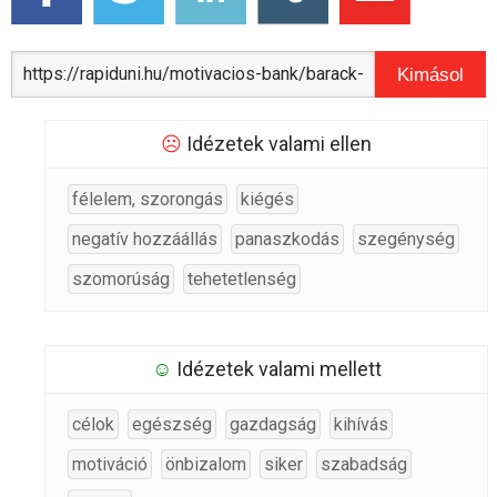
Kimásol
☹
Idézetek valami ellen
félelem, szorongás
kiégés
negatív hozzáállás
panaszkodás
szegénység
szomorúság
tehetetlenség
☺
Idézetek valami mellett
célok
egészség
gazdagság
kihívás
motiváció
önbizalom
siker
szabadság