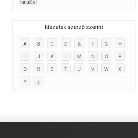
tanulás
Idézetek szerző szerint
A
B
C
D
E
F
G
H
I
J
K
L
M
N
O
P
Q
R
S
T
U
V
W
X
Y
Z