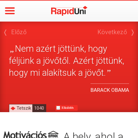
❬
Előző
Következő
❭
Nem azért jöttünk, hogy
„
féljünk a jövőtől. Azért jöttünk,
hogy mi alakítsuk a jövőt.
”
BARACK OBAMA
Tetszik
1040
Elküldés
A hely, ahol a