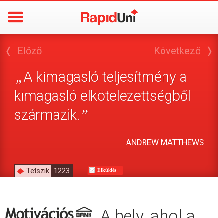
❬
Előző
Következő
❭
A kimagasló teljesítmény a
„
kimagasló elkötelezettségből
származik.
”
ANDREW MATTHEWS
Tetszik
1223
Elküldés
A hely, ahol a