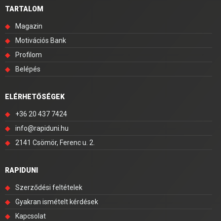
TARTALOM
◆
Magazin
◆
Motivációs Bank
◆
Profilom
◆
Belépés
ELÉRHETŐSÉGEK
◆
+36 20 437 7424
◆
info@rapiduni.hu
◆
2141 Csömör, Ferenc u. 2.
RAPIDUNI
◆
Szerződési feltételek
◆
Gyakran ismételt kérdések
◆
Kapcsolat