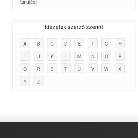
tanulás
Idézetek szerző szerint
A
B
C
D
E
F
G
H
I
J
K
L
M
N
O
P
Q
R
S
T
U
V
W
X
Y
Z