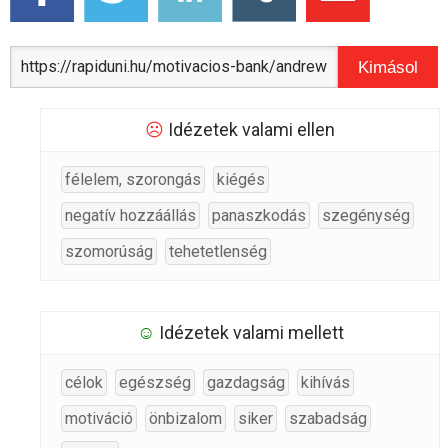
Kimásol
☹
Idézetek valami ellen
félelem, szorongás
kiégés
negatív hozzáállás
panaszkodás
szegénység
szomorúság
tehetetlenség
☺
Idézetek valami mellett
célok
egészség
gazdagság
kihívás
motiváció
önbizalom
siker
szabadság