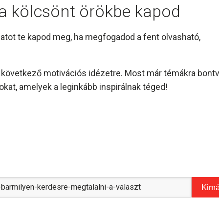
l a kölcsönt örökbe kapod
amatot te kapod meg, ha megfogadod a fent olvasható,
és következő motivációs idézetre. Most már témákra bont
kat, amelyek a leginkább inspirálnak téged!
Kimá