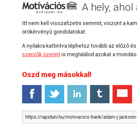
A hely, aho
Itt nem kell visszafizetni semmit, viszont a k
örökérvényű gondolatokat.
A nyilakra kattintva léphetsz tovább az előző 
szerzők szerint
is megtalálod azokat a mondáso
Oszd meg másokkal!