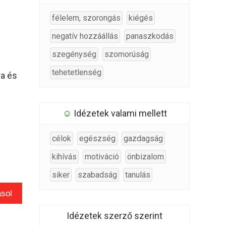
félelem, szorongás
kiégés
negatív hozzáállás
panaszkodás
szegénység
szomorúság
tehetetlenség
va és
☺
Idézetek valami mellett
célok
egészség
gazdagság
kihívás
motiváció
önbizalom
siker
szabadság
tanulás
sol
Idézetek szerző szerint