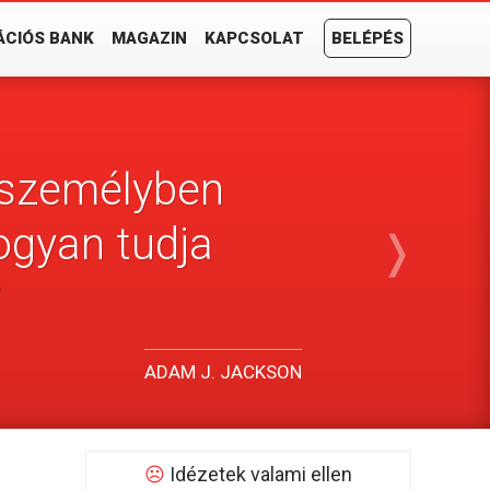
ÁCIÓS BANK
MAGAZIN
KAPCSOLAT
BELÉPÉS
 személyben
hogyan tudja
❭
”
ADAM J. JACKSON
☹
Idézetek valami ellen