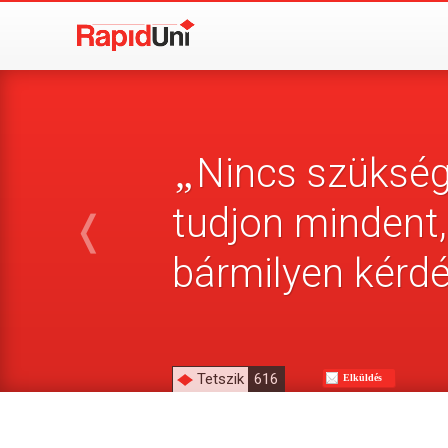
Nincs szükség
„
tudjon mindent,
❬
bármilyen kérdé
Tetszik
616
Elküldés