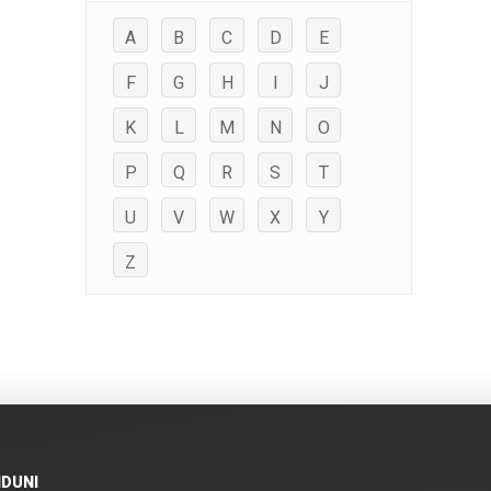
A
B
C
D
E
F
G
H
I
J
K
L
M
N
O
P
Q
R
S
T
U
V
W
X
Y
Z
IDUNI